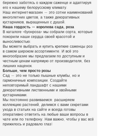
бережно заботясь о каждом саженце и адаптируя
его к нашему белорусскому климату.
Наш интернет-магазин — это сотни наименований
многолетних цветов, а также декоративных
кустарников, выращенных с душой.
Наша гордость — королева сада, роза
В каталоге «буонроза» мы собрали сорта, которые
покорили наши сердца своей красотой и
выносливостью:
Вы можете выбрать и купить крепкие саженцы роз
в самом широком ассортименте. И всё это
многообразие мы предлагаем по доступным и
честным ценам напрямую от производителя, без
лишних наценок.
Больше, чем просто розы
Сад — это не только пышные клумбы, но и
гармоничные композиции. Создайте
неповторимый ландшафт с нашими
декоративными лиственными и хвойными
кустарниками.
Мы постоянно развиваемся: расширяем
коллекцию растений, делимся с вами секретами
ухода в статьях на сайте и всегда готовы
оперативно ответить на любые ваши вопросы в
чате или по телефону. Нам важно, чтобы у вас всё
прижилось и радовало глаз!