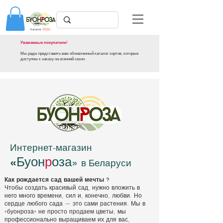
Каталог
2026
Уважаемые покупатели!
Мы рады представить вам обновленный каталог сортов, которые
доступны к заказу на осенний сезон.
Интернет-магазин
Буон
р
оза
«
»
в Беларуси
Как рождается сад вашей мечты
?
Чтобы создать красивый сад, нужно вложить в
него много времени, сил и, конечно, любви. Но
сердце любого сада — это сами растения. Мы в
«буонроза» не просто продаем цветы, мы
профессионально выращиваем их для вас,