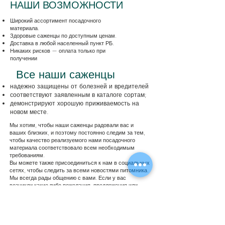
НАШИ ВОЗМОЖНОСТИ
Широкий ассортимент посадочного
материала.
Здоровые саженцы по доступным ценам.
Доставка в любой населенный пункт РБ.
Никаких рисков — оплата только при
получении
Все наши саженцы
надежно защищены от болезней и вредителей
соответствуют заявленным в каталоге сортам;
демонстрируют хорошую приживаемость на
новом месте.
Мы хотим, чтобы наши саженцы радовали вас и
ваших близких, и поэтому постоянно следим за тем,
чтобы качество реализуемого нами посадочного
материала соответствовало всем необходимым
требованиям.
Вы можете также присоединиться к нам в социальных
сетях, чтобы следить за всеми новостями питомника.
Мы всегда рады общению с вами. Если у вас
возникли какие-либо пожелания, предложения или
замечания, касающиеся работы нашего интернет-
магазина — пишите нам, и мы с удовольствием
учтем ваше мнение.