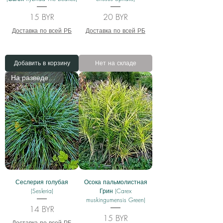
Цена
Цена
15 BYR
20 BYR
Доставка по всей РБ
Доставка по всей РБ
Добавить в корзину
Нет на складе
На разведении
Сеслерия голубая
Осока пальмолистная
(Sesleria)
Грин (Carex
muskingumensis Green)
Цена
14 BYR
Цена
15 BYR
Доставка по всей РБ