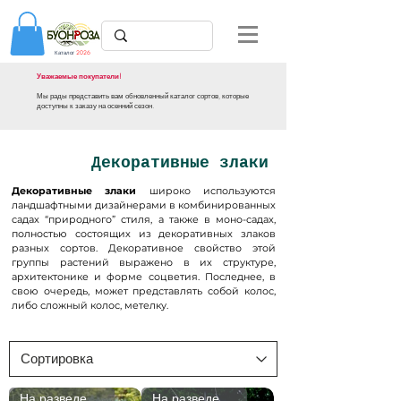
Каталог
2026
Уважаемые покупатели!
Мы рады представить вам обновленный каталог сортов, которые
доступны к заказу на осенний сезон.
Декоративные злаки
Декоративные злаки
широко используются
ландшафтными дизайнерами в комбинированных
садах “природного” стиля, а также в моно-садах,
полностью состоящих из декоративных злаков
разных сортов. Декоративное свойство этой
группы растений выражено в их структуре,
архитектонике и форме соцветия. Последнее, в
свою очередь, может представлять собой колос,
либо сложный колос, метелку.
На разведении
На разведении