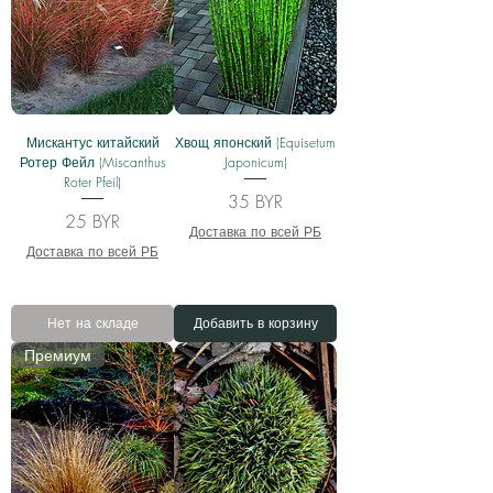
Мискантус китайский
Хвощ японский (Equisetum
Ротер Фейл (Miscanthus
Japonicum)
Roter Pfeil)
Цена
35 BYR
Цена
25 BYR
Доставка по всей РБ
Доставка по всей РБ
Нет на складе
Добавить в корзину
Премиум