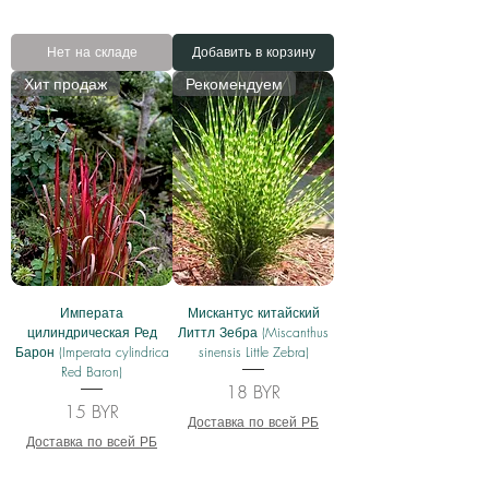
Нет на складе
Добавить в корзину
Хит продаж
Рекомендуем
Императа
Мискантус китайский
цилиндрическая Ред
Литтл Зебра (Miscanthus
Барон (Imperata cylindrica
sinensis Little Zebra)
Red Baron)
Цена
18 BYR
Цена
15 BYR
Доставка по всей РБ
Доставка по всей РБ