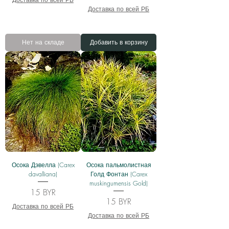
Доставка по всей РБ
Нет на складе
Добавить в корзину
Осока Дэвелла (Carex
Осока пальмолистная
davalliana)
Голд Фонтан (Carex
muskingumensis Gold)
Цена
15 BYR
Цена
15 BYR
Доставка по всей РБ
Доставка по всей РБ