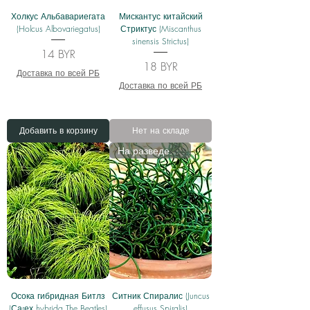
Холкус Альбавариегата
Мискантус китайский
(Holcus Albovariegatus)
Стриктус (Miscanthus
sinensis Strictus)
Цена
14 BYR
Цена
18 BYR
Доставка по всей РБ
Доставка по всей РБ
Добавить в корзину
Нет на складе
На разведении
Осока гибридная Битлз
Ситник Спиралис (Juncus
(Саrех hybrida The Beatles)
effusus Spiralis)