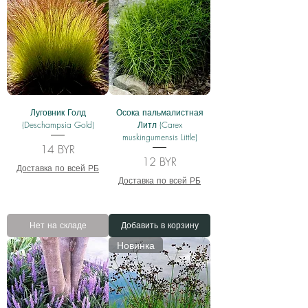
Луговник Голд
Осока пальмалистная
(Deschampsia Gold)
Литл (Carex
muskingumensis Little)
Цена
14 BYR
Цена
12 BYR
Доставка по всей РБ
Доставка по всей РБ
Нет на складе
Добавить в корзину
Новинка