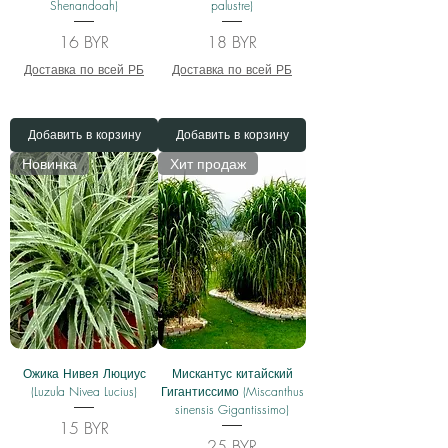
Shenandoah)
palustre)
Цена
Цена
16 BYR
18 BYR
Доставка по всей РБ
Доставка по всей РБ
Добавить в корзину
Добавить в корзину
Новинка
Хит продаж
Ожика Нивея Люциус
Мискантус китайский
(Luzula Nivea Lucius)
Гигантиссимо (Miscanthus
sinensis Gigantissimo)
Цена
15 BYR
Цена
25 BYR