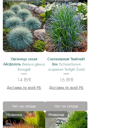
Овсяница сизая
Схизахириум Твайлайт
Айсфогель (Festuca glauca
Зон (Schizachyrium
Eisvogel)
scoparium Twilight Zone)
Цена
Цена
14 BYR
16 BYR
Доставка по всей РБ
Доставка по всей РБ
Нет на складе
Нет на складе
Новинка
Новинка