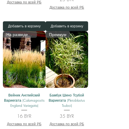
Доставка по всей РБ
Доставка по всей РБ
Добавить в корзину
Добавить в корзину
На разведении
Премиум
Вейник Английский
Бамбук Шино Тсубой
Вариегата (Calamagrostis
Вариегата (Pleioblastus
England Variegata)
Tsuboi)
Цена
Цена
16 BYR
35 BYR
Доставка по всей РБ
Доставка по всей РБ