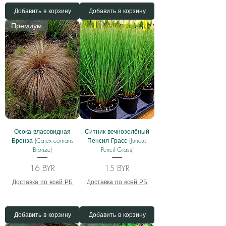
Добавить в корзину
Добавить в корзину
Премиум
Осока власовидная
Ситник вечнозелёный
Бронза (Carex comans
Пенсил Грасс (Juncus
Bronze)
Pencil Grass)
Цена
Цена
16 BYR
15 BYR
Доставка по всей РБ
Доставка по всей РБ
Добавить в корзину
Добавить в корзину