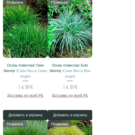
Новинка
Новинка
Осока повислая Грин
Осока повислая Блю
Зингер (Carex flacca Green
Зингер (Carex flacca Blue
zinger)
zinger)
Цена
Цена
14 BYR
14 BYR
Доставка по всей РБ
Доставка по всей РБ
Добавить в корзину
Добавить в корзину
Новинка
Новинка