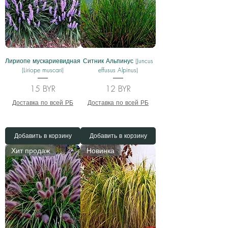
Лириопе мускариевидная
Ситник Альпинус (Juncus
(Liriope muscari)
effusus Alpinus)
Цена
Цена
15 BYR
12 BYR
Доставка по всей РБ
Доставка по всей РБ
Добавить в корзину
Добавить в корзину
Хит продаж
Новинка