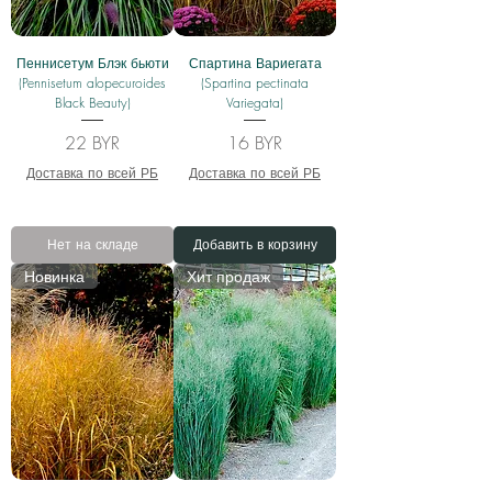
Пеннисетум Блэк бьюти
Спартина Вариегата
(Pennisetum alopecuroides
(Spartina pectinata
Black Beauty)
Variegata)
Цена
Цена
22 BYR
16 BYR
Доставка по всей РБ
Доставка по всей РБ
Нет на складе
Добавить в корзину
Новинка
Хит продаж