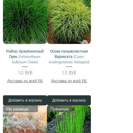
Райгас бульбоносный
Осока пальмолистная
Грин (Arrhenatherum
Вариегата (Carex
bulbosum Green)
muskingumensis Variegata)
Цена
Цена
10 BYR
15 BYR
Доставка по всей РБ
Доставка по всей РБ
Добавить в корзину
Добавить в корзину
На разведении
Премиум