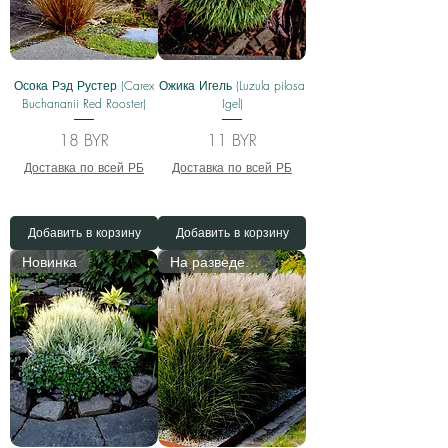
Осока Рэд Рустер (Carex
Ожика Игель (Luzula pilosa
Buchananii Red Rooster)
Igel)
Цена
Цена
18 BYR
11 BYR
Доставка по всей РБ
Доставка по всей РБ
Добавить в корзину
Добавить в корзину
Новинка
На разведении