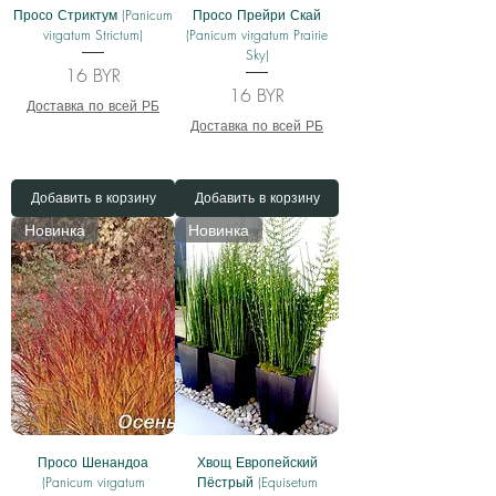
Просо Стриктум (Panicum
Просо Прейри Скай
virgatum Strictum)
(Panicum virgatum Prairie
Sky)
Цена
16 BYR
Цена
16 BYR
Доставка по всей РБ
Доставка по всей РБ
Добавить в корзину
Добавить в корзину
Новинка
Новинка
Просо Шенандоа
Хвощ Европейский
(Panicum virgatum
Пёстрый (Equisetum