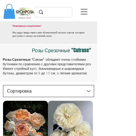
Каталог
2026
Уважаемые покупатели!
Мы рады представить вам обновленный каталог сортов, которые
доступны к заказу на осенний сезон.
Розы Срезочные "Cutrose"
Розы Срезочные "Cutrose"
обладают очень стойкими
бутонами по сравнению с другими представителями роз.
Имеют стройный куст, бокаловидные и шаровидные
бутоны, диаметром от 8 до 10 см, с легким ароматом.