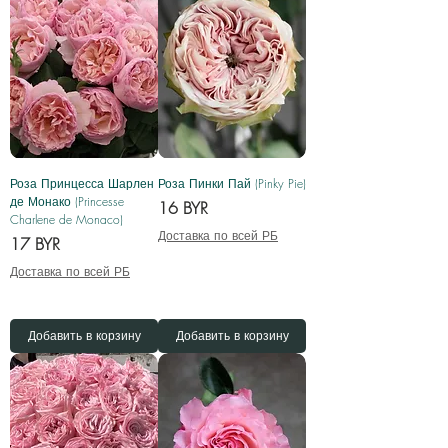
Роза Принцесса Шарлен
Роза Пинки Пай (Pinky Pie)
де Монако (Princesse
Цена
16 BYR
Charlene de Monaco)
Доставка по всей РБ
Цена
17 BYR
Доставка по всей РБ
Добавить в корзину
Добавить в корзину