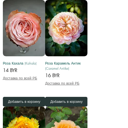
Роза Кахала (Kahala)
Роза Карамель Антик
(Caramel Antike)
Цена
14 BYR
Цена
16 BYR
Доставка по всей РБ
Доставка по всей РБ
Добавить в корзину
Добавить в корзину