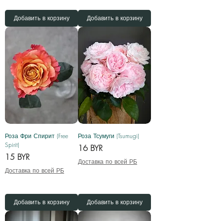
Добавить в корзину
Добавить в корзину
Роза Фри Спирит (Free
Роза Тсумуги (Tsumugi)
Spirit)
Цена
16 BYR
Цена
15 BYR
Доставка по всей РБ
Доставка по всей РБ
Добавить в корзину
Добавить в корзину