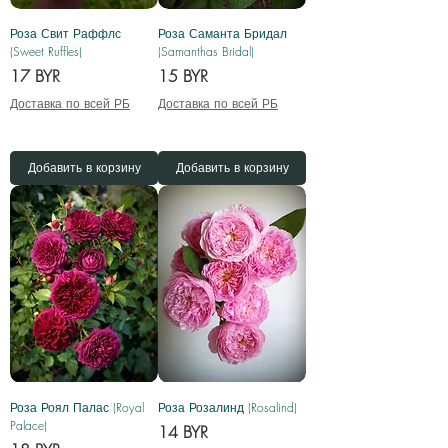
Роза Свит Раффлс
Роза Саманта Бридал
(Sweet Ruffles)
(Samanthas Bridal)
Цена
Цена
17 BYR
15 BYR
Доставка по всей РБ
Доставка по всей РБ
Добавить в корзину
Добавить в корзину
Роза Роял Палас (Royal
Роза Розалинд (Rosalind)
Palace)
Цена
14 BYR