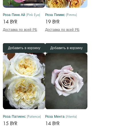
Роза Пинк Ай (Pink Eye)
Роза Пиммс (Pimms)
Цена
Цена
14 BYR
19 BYR
Доставка по всей РБ
Доставка по всей РБ
Добавить в корзину
Добавить в корзину
Роза Патиенс (Patience)
Роза Мента (Menta)
Цена
Цена
15 BYR
14 BYR