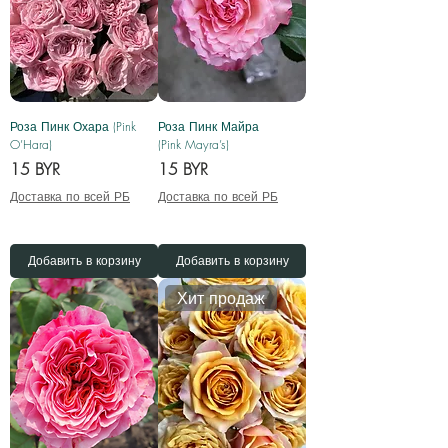
Роза Пинк Охара (Pink
Роза Пинк Майра
O’Hara)
(Pink Mayra’s)
Цена
Цена
15 BYR
15 BYR
Доставка по всей РБ
Доставка по всей РБ
Добавить в корзину
Добавить в корзину
Хит продаж