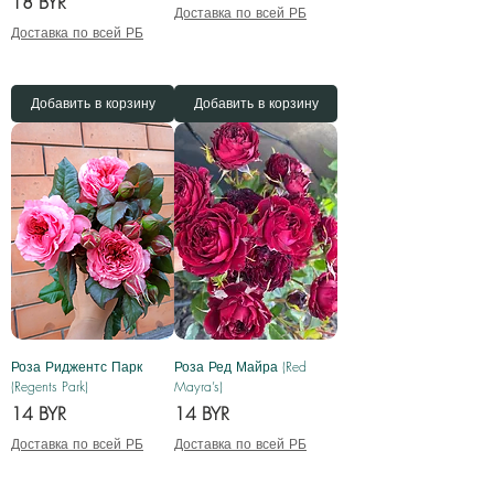
Цена
18 BYR
Доставка по всей РБ
Доставка по всей РБ
Добавить в корзину
Добавить в корзину
Роза Риджентс Парк
Роза Ред Майра (Red
(Regents Park)
Mayra’s)
Цена
Цена
14 BYR
14 BYR
Доставка по всей РБ
Доставка по всей РБ