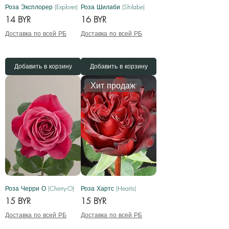
Роза Эксплорер (Explorer)
Роза Шилаби (Shilabe)
Цена
Цена
14 BYR
16 BYR
Доставка по всей РБ
Доставка по всей РБ
Добавить в корзину
Добавить в корзину
Хит продаж
Роза Черри О (Cherry-O)
Роза Хартс (Hearts)
Цена
Цена
15 BYR
15 BYR
Доставка по всей РБ
Доставка по всей РБ