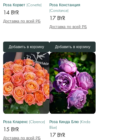
Роза Корвет (Corvette)
Роза Констанция
(Constance)
Цена
14 BYR
Цена
17 BYR
Доставка по всей РБ
Доставка по всей РБ
Добавить в корзину
Добавить в корзину
Роза Кларенс (Clarence)
Роза Кинда Блю (Kinda
Blue)
Цена
15 BYR
Цена
17 BYR
Доставка по всей РБ