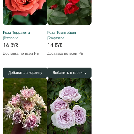
Роза Терракота
Роза Темптейшн
(Terracotta)
(Temptation)
Цена
Цена
16 BYR
14 BYR
Доставка по всей РБ
Доставка по всей РБ
Добавить в корзину
Добавить в корзину