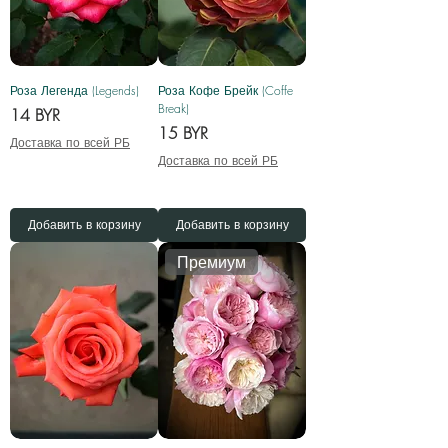
Роза Легенда (Legends)
Роза Кофе Брейк (Coffe
Break)
Цена
14 BYR
Цена
15 BYR
Доставка по всей РБ
Доставка по всей РБ
Добавить в корзину
Добавить в корзину
Премиум