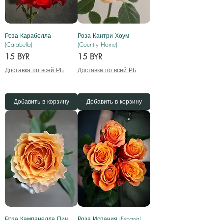
Роза Карабелла
Роза Кантри Хоум
(Carabella)
(Country Home)
Цена
Цена
15 BYR
15 BYR
Доставка по всей РБ
Доставка по всей РБ
Добавить в корзину
Добавить в корзину
Роза Кампанелла Пич
Роза Испания (Espana)