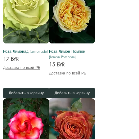
Роза Лимонад (Lemonade)
Роза Лимон Помпон
(Lemon Pompom)
Цена
17 BYR
Цена
15 BYR
Доставка по всей РБ
Доставка по всей РБ
Добавить в корзину
Добавить в корзину