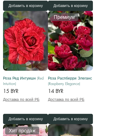
Добавить в корзину
Добавить в корзину
Премиум
Роза Ред Интуишн (Red
Роза Распберри Элеганс
Intuition)
(Raspberry Elegance)
Цена
Цена
15 BYR
14 BYR
Доставка по всей РБ
Доставка по всей РБ
Добавить в корзину
Добавить в корзину
Хит продаж