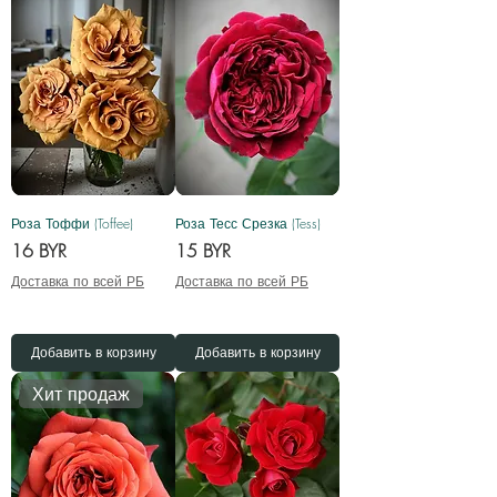
Роза Тоффи (Toffee)
Роза Тесс Срезка (Tess)
Цена
Цена
16 BYR
15 BYR
Доставка по всей РБ
Доставка по всей РБ
Добавить в корзину
Добавить в корзину
Хит продаж