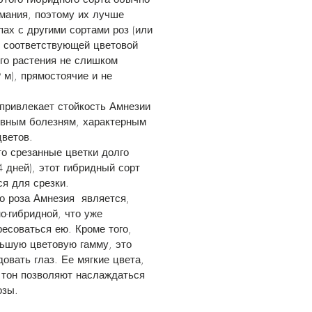
мания, поэтому их лучше
пах с другими сортами роз (или
 соответствующей цветовой
ого растения не слишком
 м), прямостоячие и не
привлекает стойкость Амнезии
овным болезням, характерным
цветов.
то срезанные цветки долго
4 дней), этот гибридный сорт
я для срезки.
то роза Амнезия является,
о-гибридной, что уже
ресоваться ею. Кроме того,
ьшую цветовую гамму, это
овать глаз. Ее мягкие цвета,
 тон позволяют наслаждаться
озы.