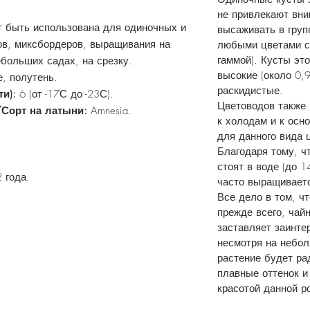
не привлекают вни
т быть использована для одиночных и
высаживать в груп
ов, миксбордеров, выращивания на
любыми цветами с
гаммой). Кусты эт
ебольших садах, на срезку.
высокие (около 0,9
, полутень.
раскидистые.
ти):
6 (от -17С до -23С).
Цветоводов также 
/Сорт на латыни:
Amnesia.
к холодам и к осн
для данного вида 
.
Благодаря тому, ч
стоят в воде (до 1
2 года.
часто выращиваетс
Все дело в том, ч
прежде всего, чайн
заставляет заинте
несмотря на небол
растение будет рад
плавные оттенок и
красотой данной р