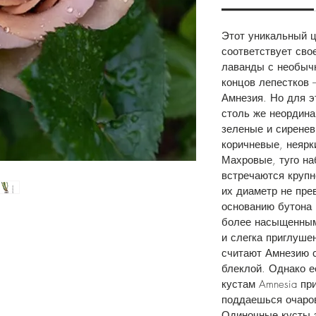
Этот уникальный 
соответствует сво
лаванды с необыч
концов лепестков 
Амнезия. Но для э
столь же неордина
зеленые и сиренев
коричневые, неярк
Махровые, туго на
встречаются крупн
их диаметр не пре
основанию бутона 
более насыщенным
и слегка приглуше
считают Амнезию 
блеклой. Однако е
кустам Amnesia пр
поддаешься очаров
Одиночные кусты э