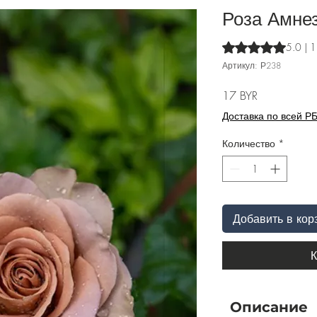
Роза Амнез
Оценка 5.0 из пят
5.0 | 
Артикул: Р238
Цена
17 BYR
Доставка по всей Р
Количество
*
Добавить в кор
К
Описание