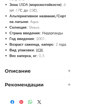
Зона USDA (морозостойкости):
6
(от -17С до -23С).
Альтернативное название/Сорт
на латыни:
Aqua.
Селекция:
Shreurs.
Страна введения:
Нидерланды.
Год введения:
2001.
Возраст саженца, каперс:
2 года.
Вид упаковки:
ИЗК
.
Вес каперса, кг:
0,5.
Описание
Цветок крупный, розово-сиреневого
Рекомендации
цвета, лепестки окрашены так, что
край немного темнее основания.
Розу желательно выращивать на
Окраска меняется от одной стадии
солнечном участке. Приветствуется
цветения к другой и, выгорая на
защита от холодных сквозняков. Почву