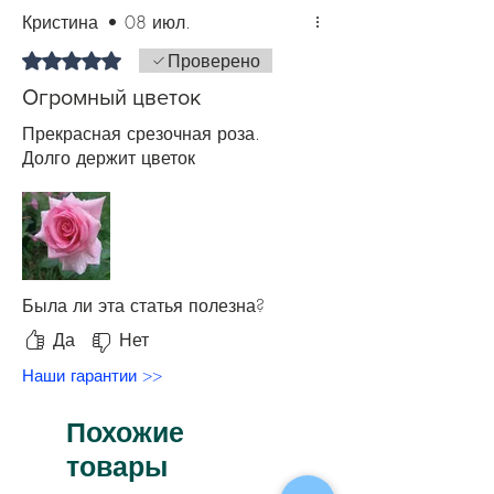
похолодания подкормку прекратите,
Кристина
•
08 июл.
чтобы многолетник подготовился к
зиме. Также рекомендуем в течение
Оценка: 5 из 5 звезд.
Проверено
всего периода цветения роз
Огромный цветок
производить профилактическую
обработку против болезней и
Прекрасная срезочная роза.
вредителей.
Долго держит цветок
Была ли эта статья полезна?
Да
Нет
Наши гарантии >>
Похожие
товары