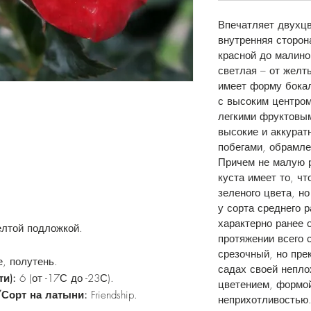
Впечатляет двухцв
внутренняя сторон
красной до малино
светлая – от желт
имеет форму бокал
с высоким центром
легкими фруктовым
высокие и аккурат
побегами, обрамл
Причем не малую 
куста имеет то, чт
зеленого цвета, н
у сорта среднего 
характерно ранее 
елтой подложкой.
протяжении всего 
срезочный, но пре
, полутень.
садах своей непло
ти):
6 (от -17С до -23С).
цветением, формой
/Сорт на латыни:
Friendship.
неприхотливостью