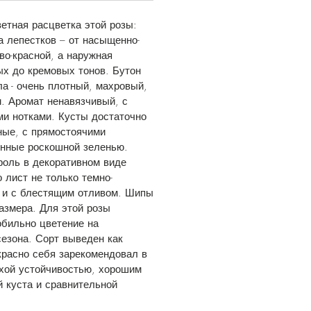
етная расцветка этой розы:
а лепестков – от насыщенно-
во-красной, а наружная
ых до кремовых тонов. Бутон
а - очень плотный, махровый,
. Аромат ненавязчивый, с
и нотками. Кусты достаточно
ные, с прямостоячими
енные роскошной зеленью.
роль в декоративном виде
о лист не только темно-
о и с блестящим отливом. Шипы
размера. Для этой розы
обильно цветение на
сезона. Сорт выведен как
красно себя зарекомендовал в
хой устойчивостью, хорошим
 куста и сравнительной
.