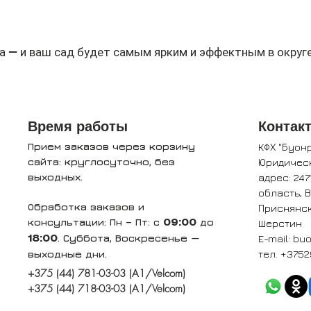
а — и ваш сад будет самым ярким и эффектным в округе
Время работы
Контак
Прием заказов через корзину
КФХ "Буон
сайта: круглосуточно, без
Юридичес
выходных.
адрес: 247
область, 
Обработка заказов и
Приснянск
консультации: Пн – Пт: с
до
Шерстин
09:00
. Суббота, Воскресенье —
E-mail:
buo
18:00
выходные дни.
тел. +3752
+375 (44) 781-03-03 (A1/Velcom)
+375 (44) 718-03-03 (A1/Velcom)