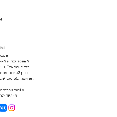
!
ты
роза"
кий и почтовый
123, Гомельская
Ветковский р-н,
ий с/с вблизи аг.
nroza@mail.ru
97435248​