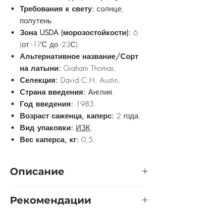
Требования к свету:
солнце,
полутень.
Зона USDA (морозостойкости):
6
(от -17С до -23С).
Альтернативное название/Сорт
на латыни:
Graham Thomas.
Селекция:
David C.H. Austin.
Страна введения:
Англия.
Год введения:
1983.
Возраст саженца, каперс:
2 года.
Вид упаковки:
ИЗК
.
Вес каперса, кг:
0,5.
Описание
Прелестная британка вырастает в виде
Рекомендации
сильного, мощного кустарника с
длинными, дугообразными побегами и
Розу желательно выращивать на