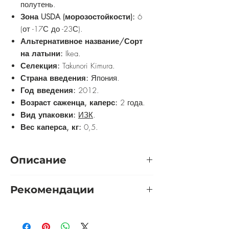
полутень.
Зона USDA (морозостойкости):
6
(от -17С до -23С).
Альтернативное название/Сорт
на латыни:
Ikea.
Селекция:
Takunori Kimura.
Страна введения:
Япония.
Год введения:
2012.
Возраст саженца, каперс:
2 года.
Вид упаковки:
ИЗК
.
Вес каперса, кг:
0,5.
Описание
Роза японской селекции Ikea (Икеа) -
Рекомендации
шраб, выведен Takunori Kimura
(Такунори Кимура).
Розу желательно выращивать на
Бутоны тёмно-розово-лиловые,
солнечном участке. Приветствуется
распускаются в розово-лиловые цветы.