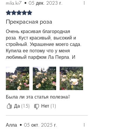
Цветение сорта обильное, повторное и
mila.kr7
•
05 дек. 2023 г.
чтобы многолетник подготовился к
довольно продолжительное.
Оценка: 5 из 5 звезд.
зиме. Также рекомендуем в течение
Раскрывшиеся бутоны долго держатся
всего периода цветения роз
на кусте: 7−10 дней. Первое цветение
Прекрасная роза
производить профилактическую
кустарника может быть не таким
Очень красивая благородная
обработку против болезней и
пышным, как последующие.
роза. Куст красивый, высокий и
вредителей.
стройный. Украшение моего сада.
Купила ее потому что у меня
любимый парфюм Ла Перла. И
очень довольна. Рекомендую для
покупки.
Была ли эта статья полезна?
Да (15)
Нет (1)
Алла
•
05 окт. 2025 г.