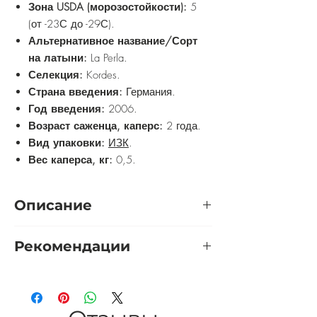
Зона USDA (морозостойкости):
5
(от -23С до -29С).
Альтернативное название/Сорт
на латыни:
La Perla.
Селекция:
Kordes.
Страна введения:
Германия.
Год введения:
2006.
Возраст саженца, каперс:
2 года.
Вид упаковки:
ИЗК
.
Вес каперса, кг:
0,5.
Описание
Ла Перла — элегантная чайно-
Рекомендации
гибридная роза. Прочные,
пряморослые побеги розы,
Розу желательно выращивать на
устремленные вертикально вверх и
солнечном участке. Приветствуется
практически лишенные колючих шипов,
защита от холодных сквозняков. Почву
покрыты темно-зелеными блестящими