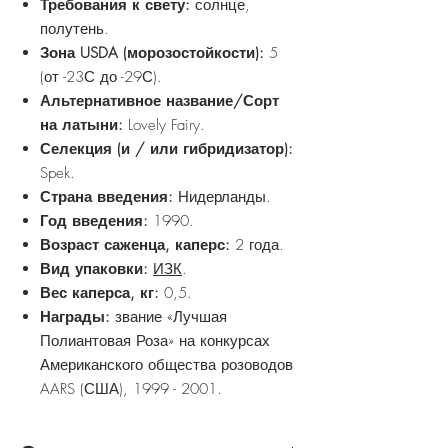
Требования к свету:
солнце,
полутень.
Зона USDA (морозостойкости):
5
(от -23С до -29С).
Альтернативное название/Сорт
на латыни:
Lovely Fairy.
Селекция (и / или гибридизатор):
Spek.
Страна введения:
Нидерланды.
Год введения:
1990.
Возраст саженца, каперс:
2 года.
Вид упаковки:
ИЗК
.
Вес каперса, кг:
0,5.
Награды:
звание «Лучшая
Полиантовая Роза» на конкурсах
Американского общества розоводов
AARS (США), 1999 - 2001.