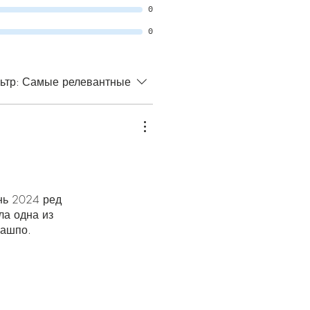
0
0
ьтр:
Самые релевантные
ень 2024 ред
ла одна из
кашпо.