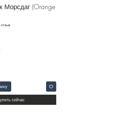
ж Морсдаг (Orange
и звезд на основе 1 отзыва
1 отзыв
Б
зину
упить сейчас