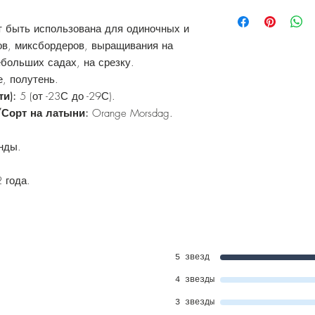
т быть использована для одиночных и
ов, миксбордеров, выращивания на
ебольших садах, на срезку.
, полутень.
ти):
5 (от -23С до -29С).
/Сорт на латыни:
Orange Morsdag.
нды.
2 года.
5 звезд
4 звезды
3 звезды