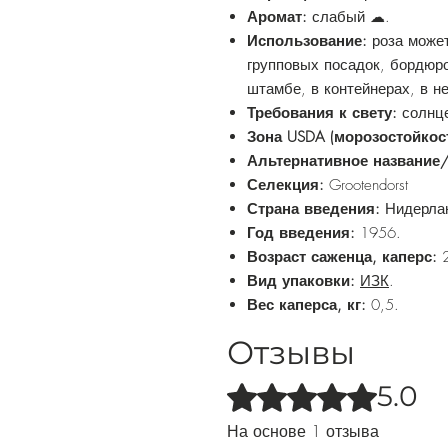
Аромат:
слабый ☁.
Использование:
роза може
групповых посадок, бордюр
штамбе, в контейнерах, в н
Требования к свету:
солнце
Зона USDA (морозостойкос
Альтернативное название
Селекция:
Grootendorst
Страна введения:
Нидерла
Год введения:
1956.
Возраст саженца, каперс:
Вид упаковки:
ИЗК
.
Вес каперса, кг:
0,5.
Отзывы
5.0
Оценка: 5 из 5 звезд.
На основе 1 отзыва