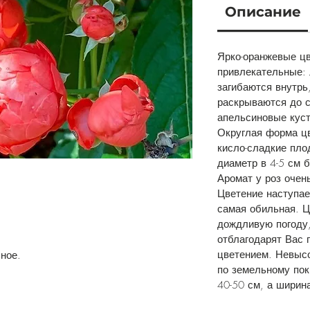
Описание
Ярко-оранжевые цв
привлекательные: 
загибаются внутрь
раскрываются до 
апельсиновые куст
Округлая форма цв
кисло-сладкие пло
диаметр в 4-5 см 
Аромат у роз очень
Цветение наступае
самая обильная. Ц
дождливую погоду,
отблагодарят Вас
цветением. Невысо
ное.
по земельному пок
40-50 см, а ширин