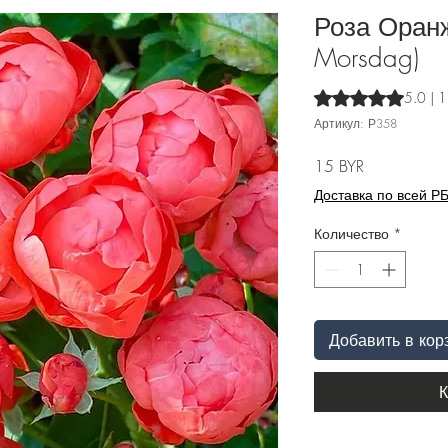
Роза Оран
Morsdag)
Оценка 5.0 из пят
5.0 | 
Артикул: Р358
Цена
15 BYR
Доставка по всей Р
Количество
*
Добавить в кор
К