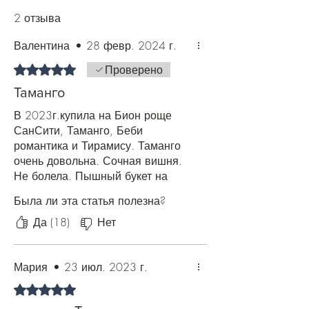
минеральные препараты, органику
2 отзыва
(навоз или торф). За пару недель до
похолодания подкормку прекратите,
Валентина
•
28 февр. 2024 г.
чтобы многолетник подготовился к
зиме. Также рекомендуем в течение
Оценка: 5 из 5 звезд.
Проверено
всего периода цветения роз
Таманго
производить профилактическую
обработку против болезней и
В 2023г.купила на Бион роще
вредителей.
СанСити, Таманго, Беби
романтика и Тирамису. Таманго
очень довольна. Сочная вишня.
Не болела. Пышный букет на
второе цветение, без запаха.
Была ли эта статья полезна?
Хорошо перезимовала. Гродно.
Довольна
Да (18)
Нет
Мария
•
23 июл. 2023 г.
Оценка: 5 из 5 звезд.