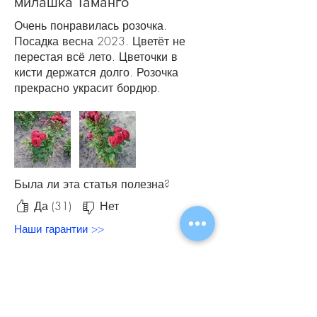
милашка Таманго
Очень понравилась розочка.
Посадка весна 2023. Цветёт не
перестая всё лето. Цветочки в
кисти держатся долго. Розочка
прекрасно украсит бордюр.
Хорошо бы рядом посадить ещё
кустик. Подойдёт она для
композиций с другими розами.
Думаю пересадить её к розочке
Оммаж а Барбара, они схожи по
цвету и стойкости цветения.
Была ли эта статья полезна?
Розочка-милашка🌹
Да (31)
Нет
Наши гарантии >>
Похожие
товары