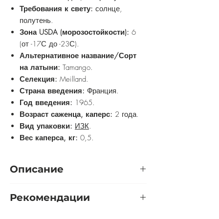
Требования к свету:
солнце,
полутень.
Зона USDA (морозостойкости):
6
(от -17С до -23С).
Альтернативное название/Сорт
на латыни:
Tamango.
Селекция:
Meilland.
Страна введения:
Франция.
Год введения:
1965.
Возраст саженца, каперс:
2 года.
Вид упаковки:
ИЗК
.
Вес каперса, кг:
0,5.
Описание
В одном соцветии образуется 3-5
Рекомендации
пышных махровых цветов красного
оттенка с чарующим ароматом.
Розу желательно выращивать на