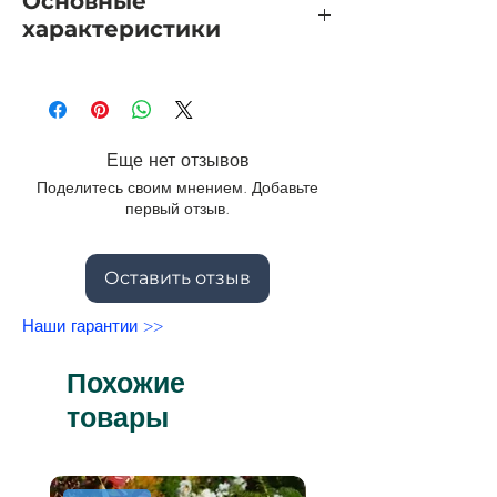
Основные
характеристики
Группа: чайно-гибридные
Цвет: абрикосовый
Высота растения: 100-125 см
Ширина растения: 80-100 см
Еще нет отзывов
Размер цветка: 12-14 см
Поделитесь своим мнением. Добавьте
Количество лепестков: 40-50
первый отзыв.
Количество цветков на стебле: 1
Оставить отзыв
Наши гарантии >>
Похожие
товары