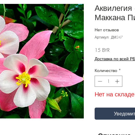
Аквилегия 
Маккана Пин
Нет отзывов
Артикул: ДМ247
Цена
15 BYR
Доставка по всей Р
Количество
*
Нет на складе
Уведомит