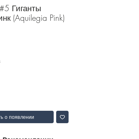
#5 Гиганты
к (Aquilegia Pink)
Б
ь о появлении