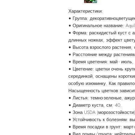
Характеристики:
• Группа: декоративноцветуще
• Оригинальное название: Aquil
• Форма: раскидистый куст с 
длинных ножках, эффект цвету
• Высота взрослого растения, 
• Расстояние между растениям
• Время цветения: май - июль,
• Цветение: цветки очень круп
серединкой, оснащены коротк
особую изюминку. Как правило
Насыщенность цветков зависит
• Листья: темно-зеленые, ажу
• Диаметр куста, см: 40.
• Зона USDA (морозостойкости):
• Устойчивость к болезням: вы
• Время посадки в грунт: март
• Вид почвы/грунта: нейтраль