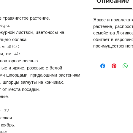
Описание
е травянистое растение.
Яркое и привлека
egia.
растение; распрос
ажурной листвой, цветоносы на
семейства Лютиков
щего облака.
обитает в европей
преимущественного
см: 40-60.
и, см: 40.
 повторное осенью.
ные и яркие, розовые с белой
ими шпорцами, придающими растениям
, шпорцы загнуты на кончиках.
 от места посадки.
рные.
 -32.
сокая.
-ноябрь.
ные.