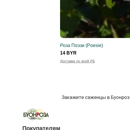
Роза Поэзи (Poesie)
Цена
14 BYR
Доставка по всей РБ
Закажите саженцы в Буонроз
Покупателям