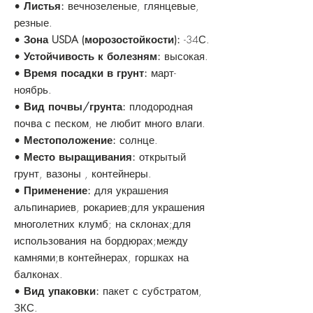
•
Листья:
вечнозеленые, глянцевые,
резные.
•
Зона USDA (морозостойкости):
-34С.
•
Устойчивость к болезням:
высокая.
•
Время посадки в грунт:
март-
ноябрь.
•
Вид почвы/грунта:
плодородная
почва с песком, не любит много влаги.
•
Местоположение:
солнце.
•
Место выращивания:
открытый
грунт, вазоны , контейнеры.
•
Применение:
для украшения
альпинариев, рокариев;для украшения
многолетних клумб; на склонах;для
использования на бордюрах;между
камнями;в контейнерах, горшках на
балконах.
•
Вид упаковки:
пакет с субстратом,
ЗКС.