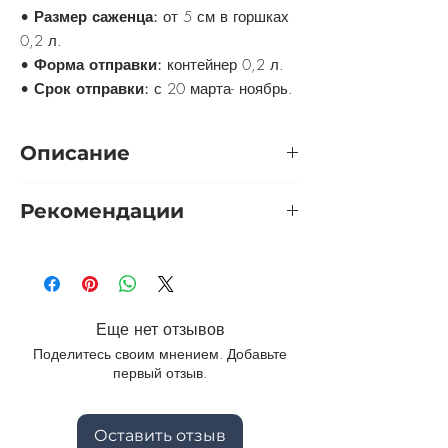
•
Размер саженца:
от 5 см в горшках
0,2 л.
•
Форма отправки:
контейнер 0,2 л.
•
Срок отправки:
с 20 марта- ноябрь.
Описание
Арабис Фердинанда Кобурга -
Рекомендации
карликовый сорт, вечнозеленое
многолетнее растение, цветущие
Обрезка:
обрезка способствует
ранней весной белой подушкой.
утолщению кустика, восстанавливает
Пёстролистный сорт является
его декоративные качества, а также
круглогодичной декорацией. Кустики
дает шанс снова зацвести в конце
быстро растут, образуя плотные
Еще нет отзывов
лета.
каскады или цветочные ковры.
Поделитесь своим мнением. Добавьте
Укрытие:
в бесснежную зиму укрыть
первый отзыв.
листьями. Растения, выращенные на
балконе, террасе, необходимо
защищать от замерзания зимой.
Оставить отзыв