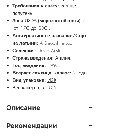
Требования к свету:
солнце,
полутень.
Зона USDA (морозостойкости):
6
(от -17С до -23С).
Альтернативное название/Сорт
на латыни:
A Shropshire Lad.
Селекция:
David
Austin.
Страна введения:
Англия.
Год введения:
1997.
Возраст саженца, каперс:
2 года.
Вид упаковки:
ИЗК
.
Вес каперса, кг: 0.5.
Описание
Это сильнорослый, высокий (от 1,5 до
Рекомендации
1,8 метра) куст с дугообразно
поникающими побегами, которые без
Розу желательно выращивать на