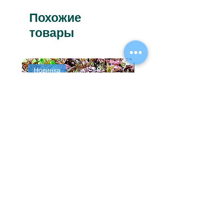
Похожие
товары
Новинка
Премиум