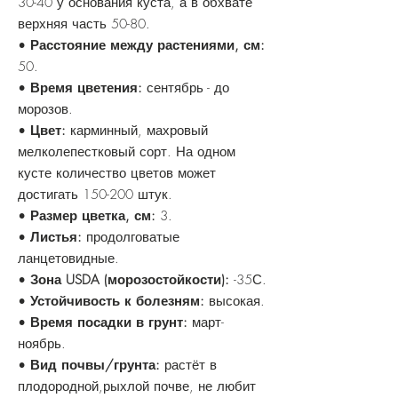
30-40 у основания куста, а в обхвате
верхняя часть 50-80.
•
Расстояние между растениями, см:
50.
•
Время цветения:
сентябрь - до
морозов.
•
Цвет:
карминный, махровый
мелколепестковый сорт. На одном
кусте количество цветов может
достигать 150-200 штук.
•
Размер цветка, см:
3.
•
Листья:
продолговатые
ланцетовидные.
•
Зона USDA (морозостойкости):
-35С.
•
Устойчивость к болезням:
высокая.
•
Время посадки в грунт:
март-
ноябрь.
•
Вид почвы/грунта:
растёт в
плодородной,рыхлой почве, не любит