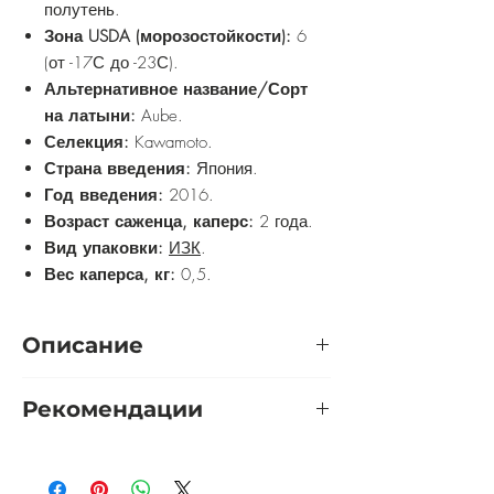
полутень.
Зона USDA (морозостойкости):
6
(от -17С до -23С).
Альтернативное название/Сорт
на латыни:
Aube.
Селекция:
Kawamoto.
Страна введения:
Япония.
Год введения:
2016.
Возраст саженца, каперс:
2 года.
Вид упаковки:
ИЗК
.
Вес каперса, кг:
0,5.
Описание
Роза Аубе
- имеет нежный, розовый
Рекомендации
цвет с абрикосовым центром,
кремовой обратной стороной лепестка,
Розу желательно выращивать на
фиолетово-оранжевым оттенком и
солнечном участке. Приветствуется
зелено-оранжевым глазком,