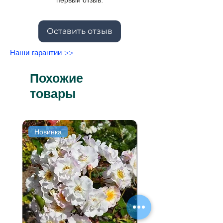
Оставить отзыв
Наши гарантии >>
Похожие
товары
Новинка
Новинка