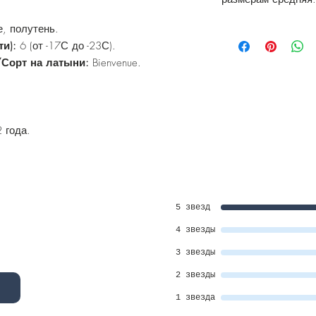
, полутень.
ти):
6 (от -17С до -23С).
/Сорт на латыни:
Bienvenue.
.
 года.
5 звезд
4 звезды
3 звезды
2 звезды
1 звезда