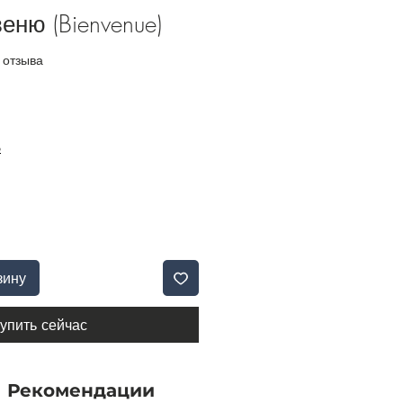
еню (Bienvenue)
и звезд на основе 2 отзывов
2 отзыва
Б
зину
упить сейчас
Рекомендации