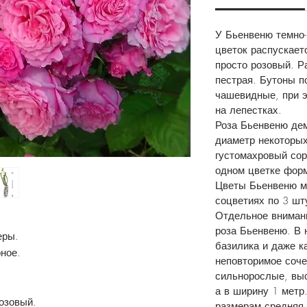
У Бьенвеню темно-
цветок распускаетс
просто розовый. Р
пестрая. Бутоны п
чашевидные, при э
на лепестках.
Роза Бьенвеню де
диаметр некоторых
густомахровый сорт
одном цветке форм
Цветы Бьенвеню мо
соцветиях по 3 шту
Отдельное внимани
роза Бьенвеню. В 
еры.
базилика и даже к
ное.
неповторимое соче
сильнорослые, выс
а в ширину 1 метр
озовый.
размерам средняя.