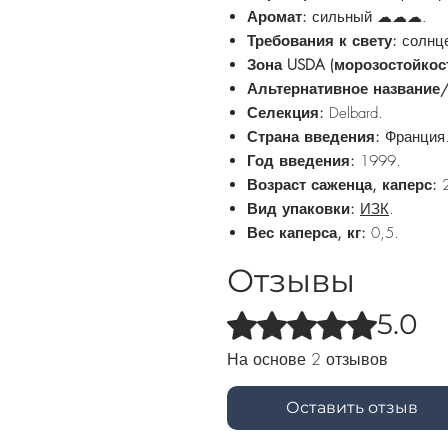
Аромат:
сильный ☁☁☁.
Требования к свету:
солнце
Зона USDA (морозостойкос
Альтернативное название
Селекция:
Delbard.
Страна введения:
Франция
Год введения:
1999.
Возраст саженца, каперс:
2
Вид упаковки:
ИЗК
.
Вес каперса, кг:
0,5.
Отзывы
5.0
Оценка: 5 из 5 звезд.
На основе 2 отзывов
Оставить отзыв