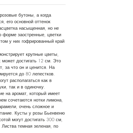
розовые бутоны, а когда
я, его основной оттенок
асцветка насыщенная, но не
о форме заостренные, цветки
том у них гофрированный край
монстрирует крупные цветы,
 может достигать 12 см. Это
, за что он и ценится. На
ируется до 80 лепестков.
гут располагаться как в
ки, так и в одиночку.
е на аромат, который имеет
нем сочетаются нотки лимона,
арамели, очень сложное и
тание. Кусты у розы Бьенвеню
отой могут достигать 300 см,
. Листва темная зеленая, по