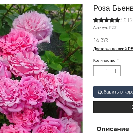
Роза Бьенв
Оценка 5.0 из пят
5.0 | 
Артикул: Р201
Цена
16 BYR
Доставка по всей Р
Количество
*
Добавить в кор
К
Описание