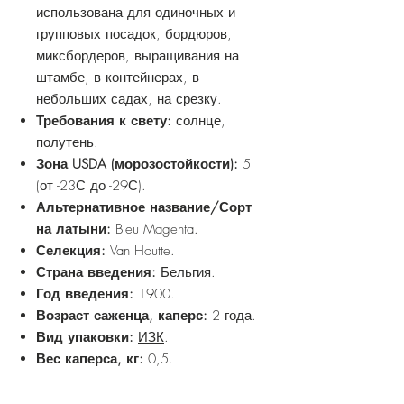
использована для одиночных и
групповых посадок, бордюров,
миксбордеров, выращивания на
штамбе, в контейнерах, в
небольших садах, на срезку.
Требования к свету:
солнце,
полутень.
Зона USDA (морозостойкости):
5
(от -23С до -29С).
Альтернативное название/Сорт
на латыни:
Bleu Magenta.
Селекция:
Van Houtte.
Страна введения:
Бельгия.
Год введения:
1900.
Возраст саженца, каперс:
2 года.
Вид упаковки:
ИЗК
.
Вес каперса, кг:
0,5.