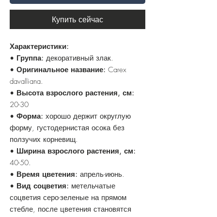
Купить сейчас
Характеристики:
•
Группа:
декоративный злак.
•
Оригинальное название:
Carex
davalliana.
•
Высота взрослого растения, см:
20-30
•
Форма:
хорошо держит округлую
форму, густодернистая осока без
ползучих корневищ.
•
Ширина взрослого растения, см:
40-50.
•
Время цветения:
апрель-июнь.
•
Вид соцветия:
метельчатые
соцветия серо-зеленые на прямом
стебле, после цветения становятся