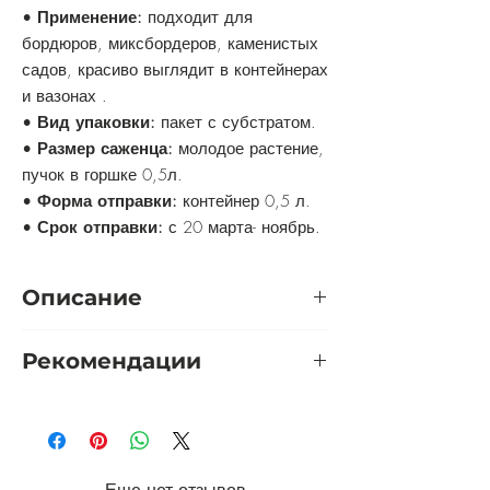
•
Применение:
подходит для
бордюров, миксбордеров, каменистых
садов, красиво выглядит в контейнерах
и вазонах .
•
Вид упаковки:
пакет с субстратом.
•
Размер саженца:
молодое растение,
пучок в горшке 0,5л.
•
Форма отправки:
контейнер 0,5 л.
•
Срок отправки:
с 20 марта- ноябрь.
Описание
Многолетний вечнозелёный
Рекомендации
декоративный злак отличается
высокой декоративностью. Формирует
Укрытие:
не обязательно, при
необычные плотные дернины,
необходимости укрыть сухими
имеющие шарообразную форму.
листьями.
Внешне они выглядят как кочки,
Обрезка:
когда в весеннее время
украшенные густой тонкой листвой.