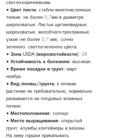
светло-коричневыми.
•
Цвет листа:
стебли многочисленные,
тонкие, не более 0,7мм в диаметре,
шероховатые. Листья щетиновидные,
шероховатые, желобчато-трехгранные,
узкие (не более 0,7 мм), сочно-
зеленого, светло-зеленого цвета.
•
Зона USDA (морозостойкости):
-28
•
Устойчивость к болезням:
высокая.
•
Время посадки в грунт:
март-
ноябрь.
•
Вид почвы/грунта:
к почвам
растение не требовательно, нормально
развивается на плодовых влажных
почвах.
•
Местоположение:
солнце.
•
Место выращивания:
открытый
грунт, клумбы,контейнеры и вазоны.
На зиму горшки прикапывать.