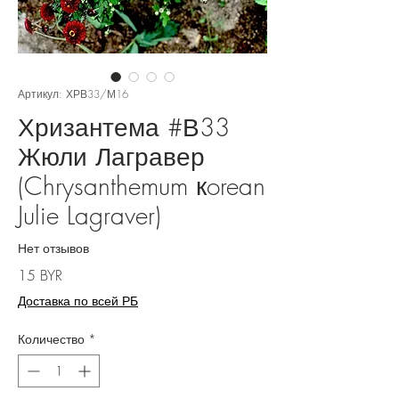
Артикул: ХРВ33/М16
Хризантема #В33
Жюли Лагравер
(Chrysanthemum кorean
Julie Lagraver)
Нет отзывов
Цена
15 BYR
Доставка по всей РБ
Количество
*