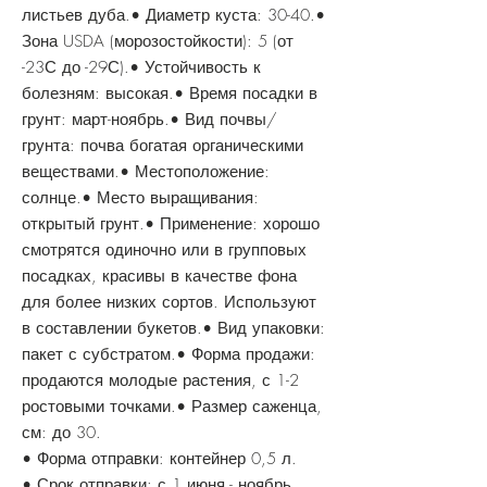
листьев дуба.• Диаметр куста: 30-40.•
Зона USDA (морозостойкости): 5 (от
-23С до -29С).• Устойчивость к
болезням: высокая.• Время посадки в
грунт: март-ноябрь.• Вид почвы/
грунта: почва богатая органическими
веществами.• Местоположение:
солнце.• Место выращивания:
открытый грунт.• Применение: хорошо
смотрятся одиночно или в групповых
посадках, красивы в качестве фона
для более низких сортов. Используют
в составлении букетов.• Вид упаковки:
пакет с субстратом.• Форма продажи:
продаются молодые растения, с 1-2
ростовыми точками.• Размер саженца,
см: до 30.
• Форма отправки: контейнер 0,5 л.
• Срок отправки: с 1 июня - ноябрь.