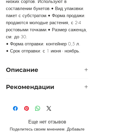
низких сортов. Используют в
составлении букетов.• Вид упаковки:
пакет с субстратом.• Форма продажи:
продаются молодые растения, с 2-4
ростовыми точками.• Размер саженца,
см: до 30.
• Форма отправки: контейнер 0,5 л.
• Срок отправки: с 1 июня - ноябрь.
Описание
Ромашковые хризантемы –
Рекомендации
многолетние кустарниковые растения с
соцветиями-зонтиками. Принадлежат к
Светолюбива, не терпит застоя воды в
семейству астровых. Наиболее
корнях, предпочитает суглинистые
распространены они в Азии, но и на
питательные грунты. Требует
садовых участках в нашей стране
пересадки каждые 3-4 года, чтобы
являются частыми гостьями. В
Еще нет отзывов
предупредить мельчание цветов и
переводе с греческого слово
Поделитесь своим мнением. Добавьте
проблемы со здоровьем куста.