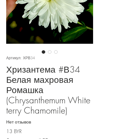
Артикул: ХРВ34
Хризантема #В34
Белая махровая
Ромашка
(Chrysanthemum White
terry Chamomile)
Нет отзывов
Цена
13 BYR