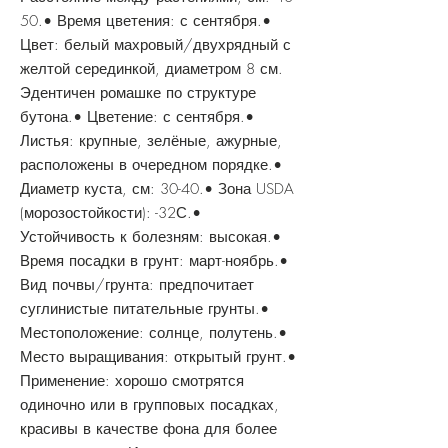
50.• Время цветения: с сентября.•
Цвет: белый махровый/двухрядный с
желтой серединкой, диаметром 8 см.
Эдентичен ромашке по структуре
бутона.• Цветение: с сентября.•
Листья: крупные, зелёные, ажурные,
расположены в очередном порядке.•
Диаметр куста, см: 30-40.• Зона USDA
(морозостойкости): -32С.•
Устойчивость к болезням: высокая.•
Время посадки в грунт: март-ноябрь.•
Вид почвы/грунта: предпочитает
суглинистые питательные грунты.•
Местоположение: солнце, полутень.•
Место выращивания: открытый грунт.•
Применение: хорошо смотрятся
одиночно или в групповых посадках,
красивы в качестве фона для более