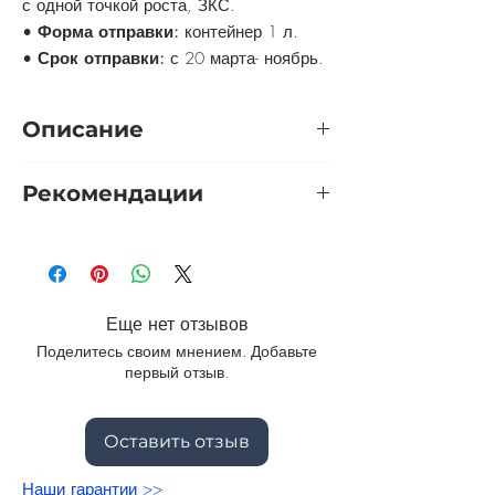
с одной точкой роста, ЗКС.
•
Форма отправки:
контейнер 1 л.
•
Срок отправки:
с 20 марта- ноябрь.
Описание
Это один из наиболее
Рекомендации
распространенных видов гвоздик,
выращиваемый более 4 веков:
Обрезка:
обрезаются сухие побеги
доподлинно известно, что в культуре
весной.
она — с 1573 г.!
Укрытие:
в бесснежную зиму укрыть
листьями, обычно в укрытии не
Еще нет отзывов
нуждается.
Поделитесь своим мнением. Добавьте
первый отзыв.
Оставить отзыв
Наши гарантии >>