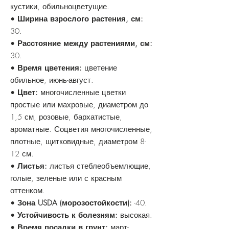
кустики, обильноцветущие.
•
Ширина взрослого растения, см:
30.
•
Расстояние между растениями, см:
30.
•
Время цветения:
цветение
обильное, июнь-август.
•
Цвет:
многочисленные цветки
простые или махровые, диаметром до
1,5 см, розовые, бархатистые,
ароматные. Соцветия многочисленные,
плотные, щитковидные, диаметром 8-
12 см.
•
Листья:
листья стеблеобъемлющие,
голые, зеленые или с красным
оттенком.
•
Зона USDA (морозостойкости):
-40.
•
Устойчивость к болезням:
высокая.
•
Время посадки в грунт:
март-