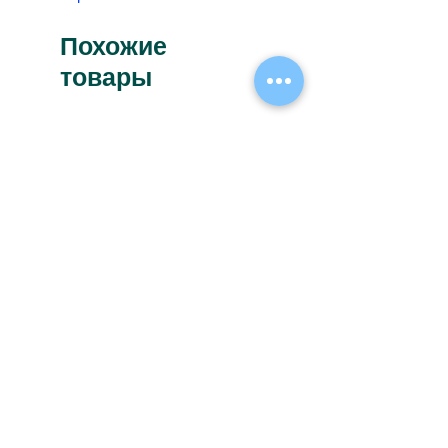
Похожие
товары
Новинка
Новинка