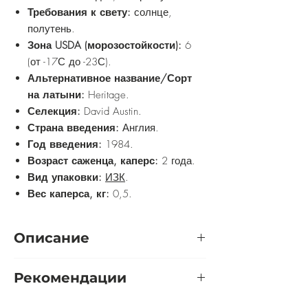
Требования к свету:
солнце,
полутень.
Зона USDA (морозостойкости):
6
(от -17С до -23С).
Альтернативное название/Сорт
на латыни:
Heritage.
Селекция:
David Austin.
Страна введения:
Англия.
Год введения:
1984.
Возраст саженца, каперс:
2 года.
Вид упаковки:
ИЗК
.
Вес каперса, кг:
0,5.
Описание
Очаровательная английская роза
Рекомендации
Херитейдж представляет собой
сильнорослое растение красивой
Розу желательно выращивать на