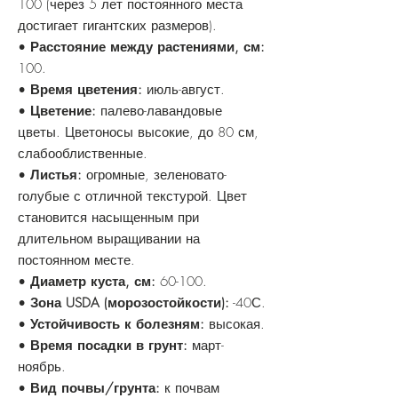
100 (через 5 лет постоянного места
достигает гигантских размеров).
•
Расстояние между растениями, см:
100.
•
Время цветения:
июль-август.
•
Цветение:
палево-лавандовые
цветы. Цветоносы высокие, до 80 см,
слабооблиственные.
•
Листья:
огромные, зеленовато-
голубые с отличной текстурой. Цвет
становится насыщенным при
длительном выращивании на
постоянном месте.
•
Диаметр куста, см:
60-100.
•
Зона USDA (морозостойкости):
-40С.
•
Устойчивость к болезням:
высокая.
•
Время посадки в грунт:
март-
ноябрь.
•
Вид почвы/грунта:
к почвам