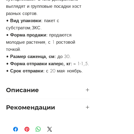
выглядят и групповые посадки хост
разных сортов.
•
Вид упаковки:
пакет с
субстратом,ЗКС.
•
Форма продажи:
продаются
молодые растения, с 1 ростовой
точкой.
•
Размер саженца, см:
до 30.
•
Форма отправки каперс, кг:
≈ 1-1,5.
•
Срок отправки:
с 20 мая- ноябрь.
Описание
Шикарный гигантский сорт. Образует
Рекомендации
огромные, очень впечатляющие кусты,
может солировать в любом
Укрытие:
не требуется.
ландшафте.
Обрезка:
обрезаем сухую наземную
часть ранней весной или поздней