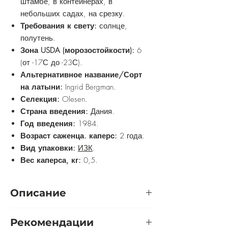
штамбе, в контейнерах, в
небольших садах, на срезку.
Требования к свету:
солнце,
полутень.
Зона USDA (морозостойкости):
6
(от -17С до -23С).
Альтернативное название/Сорт
на латыни:
Ingrid Bergman.
Селекция:
Olesen.
Страна введения:
Дания.
Год введения:
1984.
Возраст саженца. каперс:
2 года.
Вид упаковки:
ИЗК
.
Вес каперса, кг:
0,5.
Описание
Растение этой знаменитой розы-
Рекомендации
красавицы мощное, сильное,