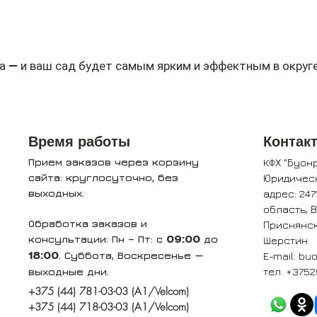
а — и ваш сад будет самым ярким и эффектным в округе
Время работы
Контак
Прием заказов через корзину
КФХ "Буон
сайта: круглосуточно, без
Юридичес
выходных.
адрес: 247
область, 
Обработка заказов и
Приснянск
консультации: Пн – Пт: с
до
Шерстин
09:00
. Суббота, Воскресенье —
E-mail:
buo
18:00
выходные дни.
тел. +3752
+375 (44) 781-03-03 (A1/Velcom)
+375 (44) 718-03-03 (A1/Velcom)