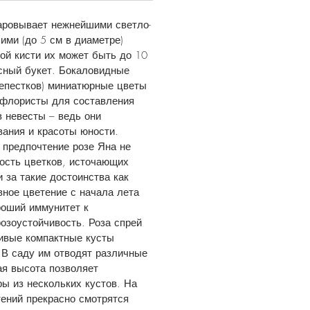
аровывает нежнейшими светло-
ми (до 5 см в диаметре)
ной кисти их может быть до 10
сный букет. Бокаловидные
епестков) миниатюрные цветы
 флористы для составления
 невесты – ведь они
ания и красоты юности.
предпочтение розе Яна не
ность цветков, источающих
и за такие достоинства как
ное цветение с начала лета
роший иммунитет к
озоустойчивость. Роза спрей
ивые компактные кусты
 В саду им отводят различные
ая высота позволяет
ы из нескольких кустов. На
ений прекрасно смотрятся