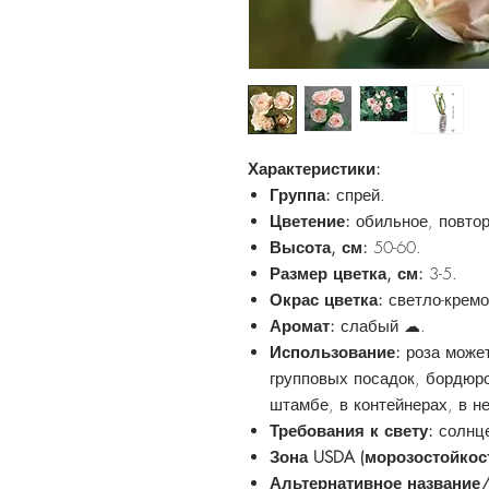
Характеристики:
Группа:
спрей.
Цветение:
обильное, повтор
Высота, см:
50-60.
Размер цветка, см:
3-5.
Окрас цветка:
светло-крем
Аромат:
слабый ☁.
Использование:
роза може
групповых посадок, бордюр
штамбе, в контейнерах, в н
Требования к свету:
солнце
Зона USDA (морозостойкос
Альтернативное название