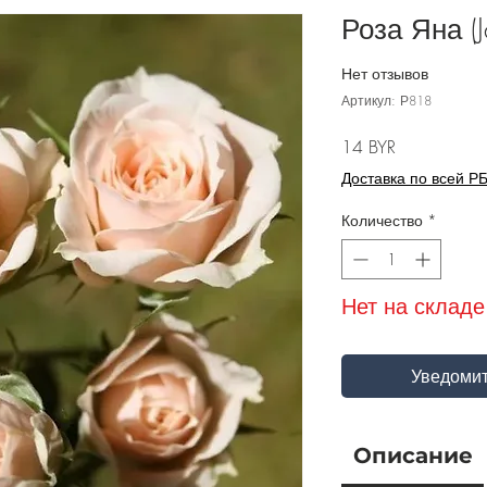
Роза Яна (J
Нет отзывов
Артикул: Р818
Цена
14 BYR
Доставка по всей Р
Количество
*
Нет на складе
Уведомит
Описание