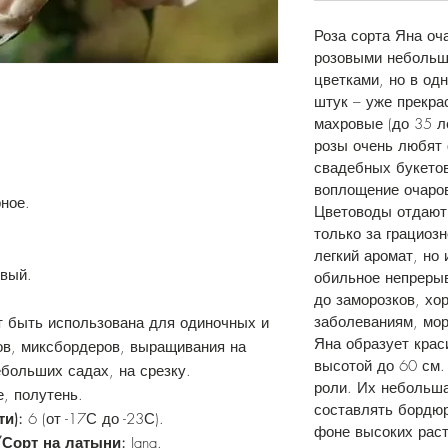
Роза сорта Яна оч
розовыми небольши
цветками, но в од
штук – уже прекра
махровые (до 35 л
розы очень любят
свадебных букетов
воплощение очаров
ное.
Цветоводы отдают 
только за грациоз
легкий аромат, но 
овый.
обильное непрерыв
до заморозков, хо
заболеваниям, мор
т быть использована для одиночных и
Яна образует крас
ов, миксбордеров, выращивания на
высотой до 60 см.
ебольших садах, на срезку.
роли. Их небольш
, полутень.
составлять бордюр
ти):
6 (от -17С до -23С).
фоне высоких раст
/Сорт на латыни:
Jana.