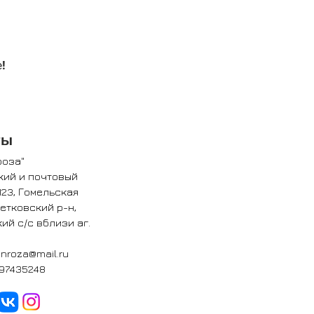
!
ты
роза"
кий и почтовый
123, Гомельская
Ветковский р-н,
ий с/с вблизи аг.
nroza@mail.ru
97435248​