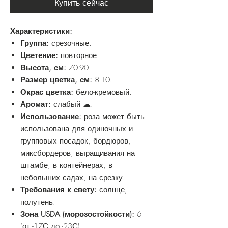
Купить сейчас
Характеристики:
Группа:
срезочные.
Цветение:
повторное.
Высота, см:
70-90.
Размер цветка, см:
8-10.
Окрас цветка:
бело-кремовый.
Аромат:
слабый ☁.
Использование:
роза может быть
использована для одиночных и
групповых посадок, бордюров,
миксбордеров, выращивания на
штамбе, в контейнерах, в
небольших садах, на срезку.
Требования к свету:
солнце,
полутень.
Зона USDA (морозостойкости):
6
(от -17С до -23С).