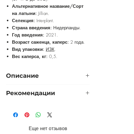
Альтернативное название/Сорт
на латыни:
Jillian.
Селекция:
Interplant.
Страна введения:
Нидерланды.
Год введения:
2021.
Возраст саженца, каперс:
2 года.
Вид упаковки:
ИЗК
.
Вес каперса, кг:
0,5.
Описание
Роза Джилиан - это новинка из
Рекомендации
Нидерландов 2021 года. Ее цвет
может варьироваться от белого до
Розу желательно выращивать на
кремового, создавая нежный и
солнечном участке. Приветствуется
романтичный образ. Цветок имеет
защита от холодных сквозняков. Почву
чашевидную форму и диаметр от 8 до
они предпочитают
10 см, что делает его очень
Еще нет отзывов
воздухопроницаемую, низкокислотную
великолепным. Аромат этой розы