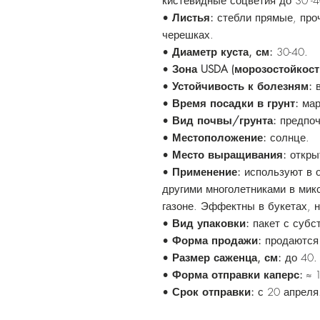
кистевидные соцветия до 30 -4
•
Листья:
стебли прямые, про
черешках.
•
Диаметр куста, см:
30-40.
•
Зона USDA (морозостойкост
•
Устойчивость к болезням:
в
•
Время посадки в грунт:
мар
•
Вид почвы/грунта:
предпоч
•
Местоположение:
солнце.
•
Место выращивания:
откры
•
Применение:
используют в о
другими многолетниками в мик
газоне. Эффектны в букетах, н
•
Вид упаковки:
пакет с субс
•
Форма продажи:
продаются 
•
Размер саженца, см:
до 40.
•
Форма отправки каперс:
≈ 
•
Срок отправки:
с 20 апреля