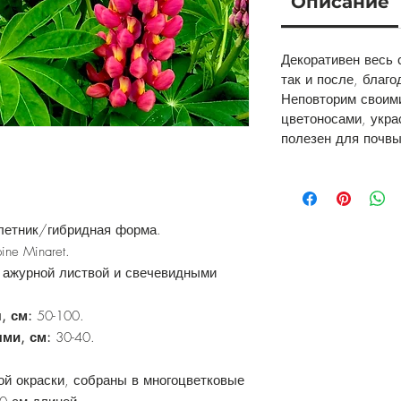
Описание
Декоративен весь 
так и после, благ
Неповторим своим
цветоносами, укр
полезен для почвы
летник/гибридная форма.
ine Minaret.
 ажурной листвой и свечевидными
, см:
50-100.
ями, см:
30-40.
ой окраски, собраны в многоцветковые