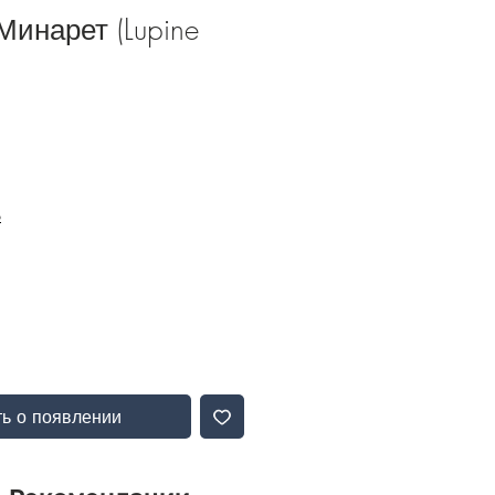
инарет (Lupine
Б
ь о появлении