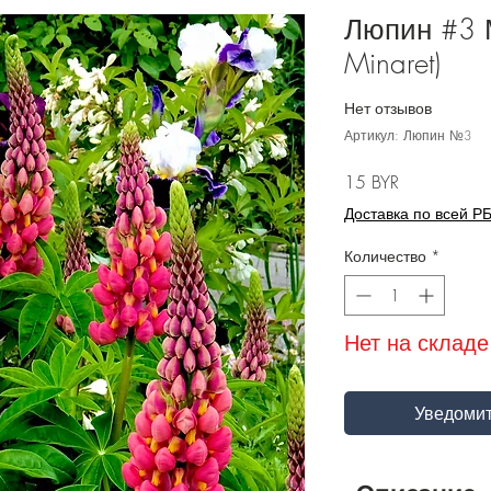
Люпин #3 М
Minaret)
Нет отзывов
Артикул: Люпин №3
Цена
15 BYR
Доставка по всей Р
Количество
*
Нет на складе
Уведомит