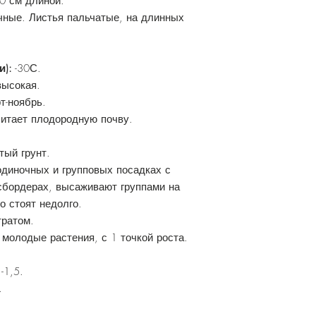
0 см длиной.
чные. Листья пальчатые, на длинных
и):
-30С.
ысокая.
т-ноябрь.
итает плодородную почву.
тый грунт.
диночных и групповых посадках с
сбордерах, высаживают группами на
о стоят недолго.
тратом.
молодые растения, с 1 точкой роста.
1-1,5.
.