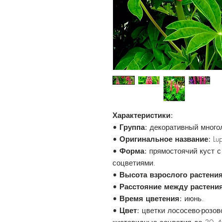
Характеристики:
•
Группа:
декоративный много
•
Оригинальное название:
Lup
•
Форма:
прямостоячий куст с
соцветиями.
•
Высота взрослого растения
•
Расстояние между растени
•
Время цветения:
июнь.
•
Цвет:
цветки лососево-розов