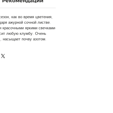
Рекомендации
сезон, как во время цветения,
одаря ажурной сочной листве.
и красочными яркими свечками-
асит любую клумбу. Очень
, насыщает почву азотом.