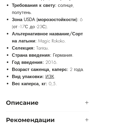
Требования к свету:
солнце,
полутень.
Зона USDA (морозостойкости):
6
(от -17С до -23С).
Альтернативное название/Сорт
на латыни:
Magic Rokoko.
Селекция:
Tantau.
Страна введения:
Германия.
Год введения:
2016.
Возраст саженца, каперс:
2 года.
Вид упаковки:
ИЗК
.
Вес каперса, кг:
0,5.
Описание
Очень привлекательная срезочная
Рекомендации
роза открытого грунта. Цветки
диаметром 6-8 см, махровые,
Розу желательно выращивать на