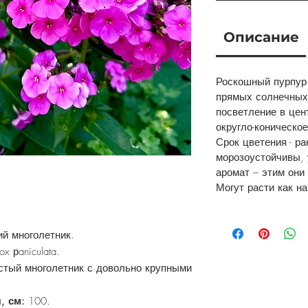
Описание
Роскошный пурпур 
прямых солнечных
посветление в цен
округло-коническое
Срок цветения - р
морозоустойчивы, 
аромат – этим они
Могут расти как на
й многолетник.
lox рaniculata.
стый многолетник с довольно крупными
я, см:
100.