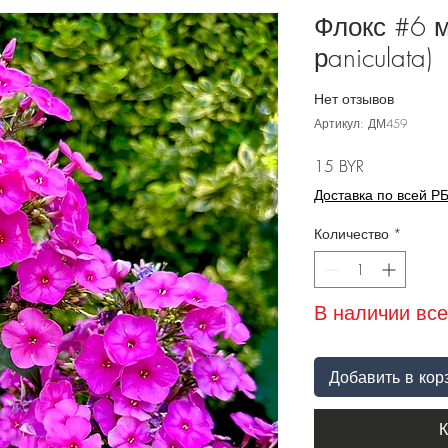
Флокс #6 м
рaniculata)
Нет отзывов
Артикул: ДМ459
Цена
15 BYR
Доставка по всей Р
Количество
*
В наличии все
Добавить в кор
К