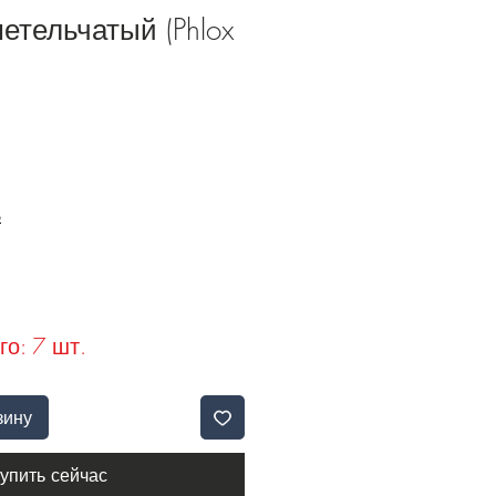
етельчатый (Phlox
Б
го: 7 шт.
зину
упить сейчас