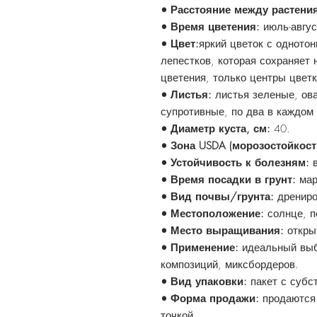
• Расстояние между растени
• Время цветения:
июль-авгус
• Цвет:
яркий цветок с одното
лепестков, которая сохраняет
цветения, только центры цветк
• Листья:
листья зеленые, ов
супротивные, по два в каждом 
• Диаметр куста, см:
40.
• Зона USDA (морозостойкост
• Устойчивость к болезням:
• Время посадки в грунт:
мар
• Вид почвы/грунта:
дрениро
• Местоположение:
солнце, п
• Место выращивания:
откры
• Применение:
идеальный выб
композиций, миксбордеров.
• Вид упаковки:
пакет с субс
• Форма продажи:
продаются 
точкой.