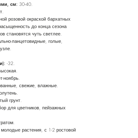
ями, см:
30-40.
т.
нной розовой окраской бархатных
 насыщенность до конца сезона
ов становятся чуть светлее.
ально-ланцетовидные, голые,
узле.
и):
-32.
высокая.
т-ноябрь.
ванные, свежие, влажные.
олутень.
тый грунт.
ор для цветников, пейзажных
тратом.
молодые растения, с 1-2 ростовой