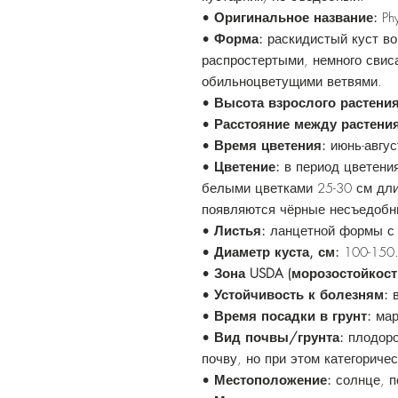
•
Оригинальное название:
Ph
•
Форма:
раскидистый куст в
распростертыми, немного сви
обильноцветущими ветвями.
•
Высота взрослого растения
•
Расстояние между растени
•
Время цветения:
июнь-авгус
•
Цветение:
в период цветения
белыми цветками 25-30 см дли
появляются чёрные несъедобн
•
Листья:
ланцетной формы с 
•
Диаметр куста, см:
100-150
•
Зона USDA (морозостойкост
•
Устойчивость к болезням:
в
•
Время посадки в грунт:
мар
•
Вид почвы/грунта:
плодор
почву, но при этом категориче
•
Местоположение:
солнце, п