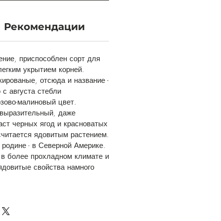
Рекомендации
ение, приспособлен сорт для
легким укрытием корней.
ированые, отсюда и название -
 с августа стебли
зово-малиновый цвет.
 выразительный, даже
аст черных ягод и красноватых
считается ядовитым растением.
 родине - в Северной Америке.
 в более прохладном климате и
 ядовитые свойства намного