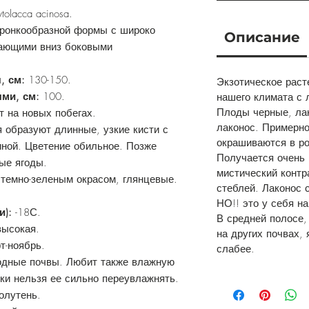
ytolacca acinosa.
оронкообразной формы с широко
Описание
сающими вниз боковыми
, см:
130-150.
Экзотическое раст
ями, см:
100.
нашего климата с 
Плоды черные, лак
т на новых побегах.
лаконос. Примерно
 образуют длинные, узкие кисти с
окрашиваются в ро
ной. Цветение обильное. Позже
Получается очень
ые ягоды.
мистический контр
темно-зеленым окрасом, глянцевые.
стеблей. Лаконос 
.
НО!! это у себя на
и):
-18С.
В средней полосе,
ысокая.
на других почвах,
т-ноябрь.
слабее.
одные почвы. Любит также влажную
ски нельзя ее сильно переувлажнять.
олутень.