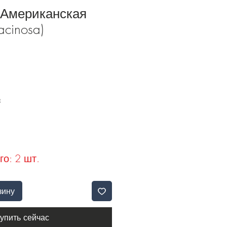
 Американская
acinosa)
Б
го: 2 шт.
зину
упить сейчас