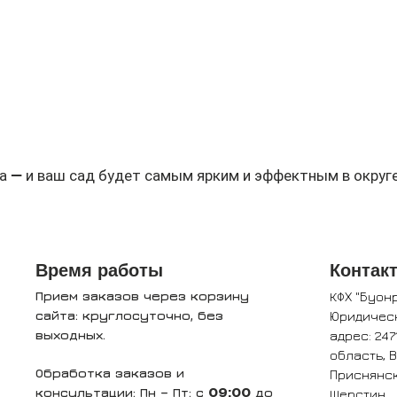
Быстрый просмотр
а — и ваш сад будет самым ярким и эффектным в округе
Время работы
Контак
Прием заказов через корзину
КФХ "Буон
сайта: круглосуточно, без
Юридичес
выходных.
адрес: 247
область, 
Обработка заказов и
Приснянск
консультации: Пн – Пт: с
до
Шерстин
09:00