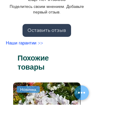
создания флористических композиций.
Поделитесь своим мнением. Добавьте
первый отзыв.
Оставить отзыв
Наши гарантии >>
Похожие
товары
Новинка
Новинка