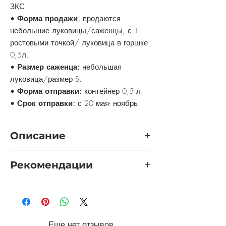
ЗКС.
•
Форма продажи:
продаются
небольшие луковицы/саженцы, с 1
ростовыми точкой/ луковица в горшке
0,5л.
•
Размер саженца:
небольшая
луковица/размер S.
•
Форма отправки:
контейнер 0,5 л.
•
Срок отправки:
с 20 мая- ноябрь.
Описание
Лилия - истинная царица в своем
Рекомендации
королевстве. Лилия активно
используется в ландшафтном дизайне,
Укрытие:
не требуется.
поскольку выглядит очень эффектно в
Обрезка:
осенью обрезают цветонос
период цветения и при этом
до 20 см от земли.
практически не нуждается в уходе.
Цветы лилии часто используются для
Еще нет отзывов