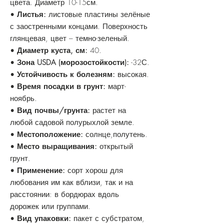
цвета. Диаметр 10-15см.
•
Листья:
листовые пластины зелёные
с заостренными концами. Поверхность
глянцевая, цвет – темно-зеленый.
•
Диаметр куста, см:
40.
•
Зона USDA (морозостойкости):
-32С.
•
Устойчивость к болезням:
высокая.
•
Время посадки в грунт:
март-
ноябрь.
•
Вид почвы/грунта:
растет на
любой садовой полурыхлой земле.
•
Местоположение:
солнце,полутень.
•
Место выращивания:
открытый
грунт.
•
Применение:
сорт хорош для
любования им как вблизи, так и на
расстоянии: в бордюрах вдоль
дорожек или группами.
•
Вид упаковки:
пакет с субстратом,