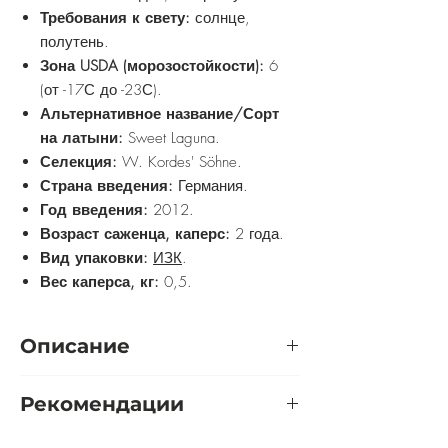
Требования к свету:
солнце,
полутень.
Зона USDA (морозостойкости):
6
(от -17С до -23С).
Альтернативное название/Сорт
на латыни:
Sweet Laguna.
Селекция:
W. Kordes' Söhne.
Страна введения:
Германия.
Год введения:
2012.
Возраст саженца, каперс:
2 года.
Вид упаковки:
ИЗК
.
Вес каперса, кг:
0,5.
Описание
Роза "Sweet Laguna" от Kordes – это
Рекомендации
настоящее чудо для любителей роз с
нежно-розовыми бутонами, которые
Розу желательно выращивать на