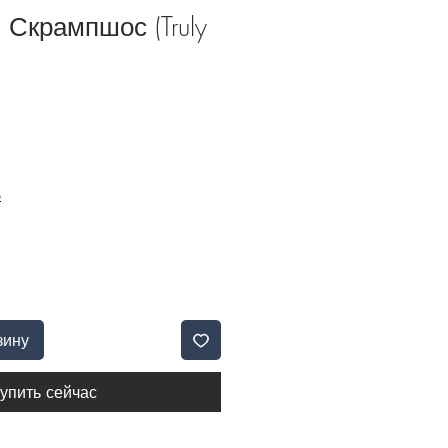
 Скрампшос (Truly
Б
зину
упить сейчас