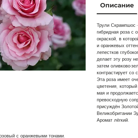
Описание
Трули Скрампшос -
гибридная роза с 
окраской, в котор
и оранжевых оттен
лепестков глубоког
делает эту розу н
затем оливково-зе
контрастирует со 
Эта роза имеет оч
цветения, который
мая и продолжаетс
превосходную соп
присуждён Золото
Великобритании Э
Аромат лёгкий.
озовый с оранжевыми тонами.