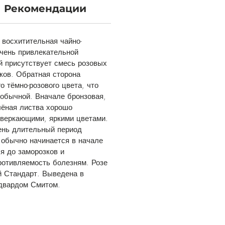
Рекомендации
 восхитительная чайно-
очень привлекательной
ой присутствует смесь розовых
ков. Обратная сторона
о тёмно-розового цвета, что
еобычной. Вначале бронзовая,
лёная листва хорошо
сверкающими, яркими цветами.
ень длительный период
 обычно начинается в начале
я до заморозков и
ротивляемость болезням. Розе
й Стандарт. Выведена в
двардом Смитом.