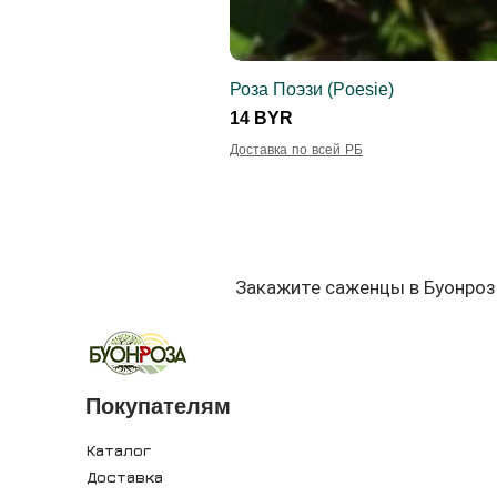
Роза Поэзи (Poesie)
Цена
14 BYR
Доставка по всей РБ
Закажите саженцы в Буонроз
Покупателям
Каталог
Доставка