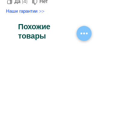
Да (4)
Нет
Наши гарантии >>
Похожие
товары
Новинка
Новинка