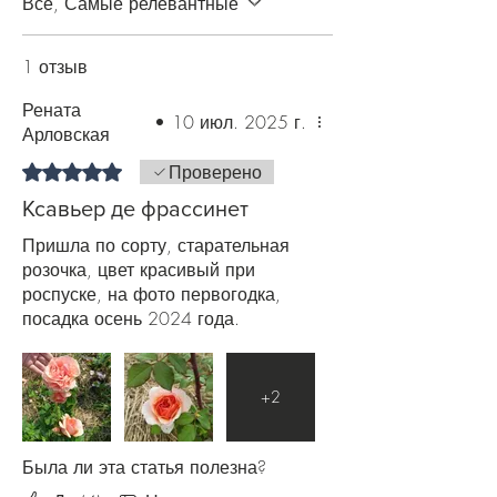
хорошенько подкормите розу.
Все, Самые релевантные
Используйте комплексные
минеральные препараты, органику
1 отзыв
(навоз или торф). За пару недель до
похолодания подкормку прекратите,
Рената
•
10 июл. 2025 г.
чтобы многолетник подготовился к
Арловская
зиме. Также рекомендуем в течение
Оценка: 5 из 5 звезд.
всего периода цветения роз
Проверено
производить профилактическую
Ксавьер де фрассинет
обработку против болезней и
вредителей.
Пришла по сорту, старательная
розочка, цвет красивый при
роспуске, на фото первогодка,
посадка осень 2024 года.
+
2
Была ли эта статья полезна?