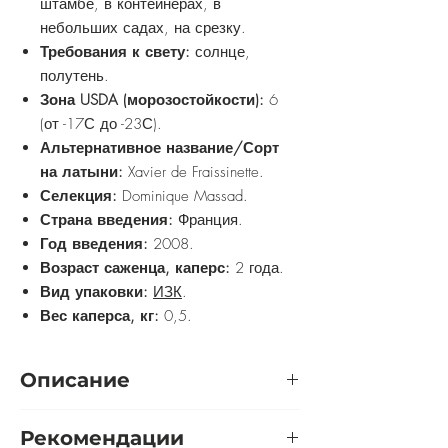
штамбе, в контейнерах, в
небольших садах, на срезку.
Требования к свету:
солнце,
полутень.
Зона USDA (морозостойкости):
6
(от -17С до -23С).
Альтернативное название/Сорт
на латыни:
Xavier de Fraissinette.
Селекция:
Dominique Massad.
Страна введения:
Франция.
Год введения:
2008.
Возраст саженца, каперс:
2 года.
Вид упаковки:
ИЗК
.
Вес каперса, кг:
0,5.
Описание
Цветки густомахровые,
Рекомендации
квартированные, старинного типа,