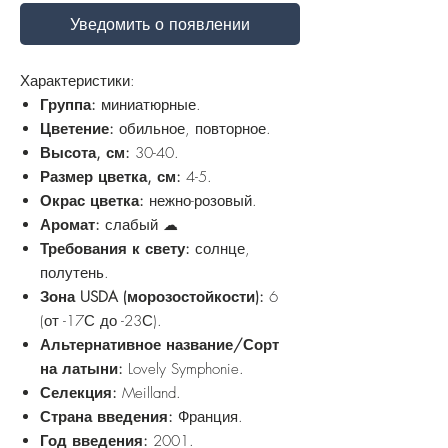
Уведомить о появлении
Характеристики:
Группа:
миниатюрные.
Цветение:
обильное, повторное.
Высота, см:
30-40.
Размер цветка, см:
4-5.
Окрас цветка:
нежно-розовый.
Аромат:
слабый ☁
Требования к свету:
солнце,
полутень.
Зона USDA (морозостойкости):
6
(от -17С до -23С).
Альтернативное название/Сорт
на латыни:
Lovely Symphonie.
Селекция:
Meilland.
Страна введения:
Франция.
Год введения:
2001.