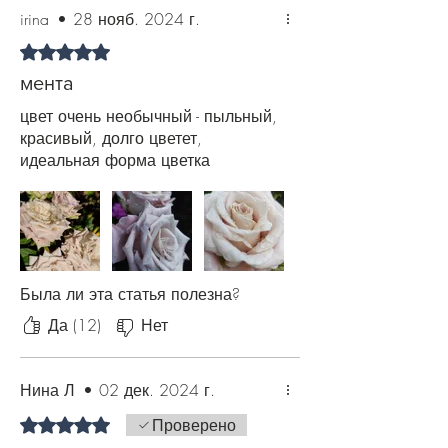
irina
•
28 нояб. 2024 г.
Оценка: 5 из 5 звезд.
мента
цвет очень необычный - пыльный,
красивый, долго цветет,
идеальная форма цветка
Была ли эта статья полезна?
Да (12)
Нет
Нина Л
•
02 дек. 2024 г.
Оценка: 5 из 5 звезд.
Проверено