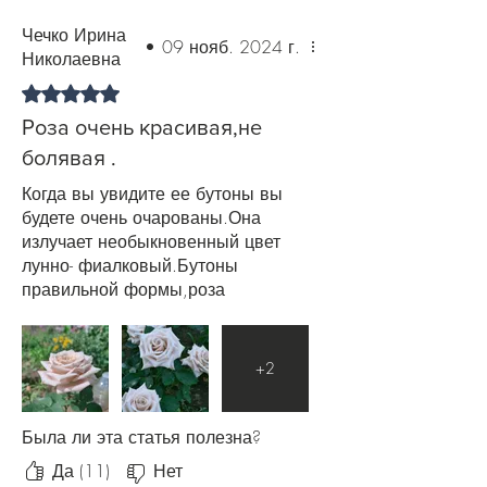
похолодания подкормку прекратите,
Чечко Ирина
•
09 нояб. 2024 г.
чтобы многолетник подготовился к
Николаевна
зиме. Также рекомендуем в течение
Оценка: 5 из 5 звезд.
всего периода цветения роз
производить профилактическую
Роза очень красивая,не
обработку против болезней и
болявая .
вредителей.
Когда вы увидите ее бутоны вы
будете очень очарованы.Она
излучает необыкновенный цвет
лунно- фиалковый.Бутоны
правильной формы,роза
очаровательная.Хорошо зимует.
+
2
Была ли эта статья полезна?
Да (11)
Нет