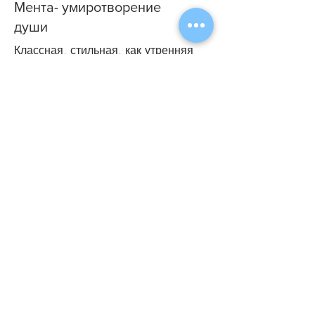
Мента- умиротворение
души
Классная, стильная, как утренняя
дымка, куст узкий,первогодка)
Была ли эта статья полезна?
Да (7)
Нет
Наши гарантии >>
Похожие
товары