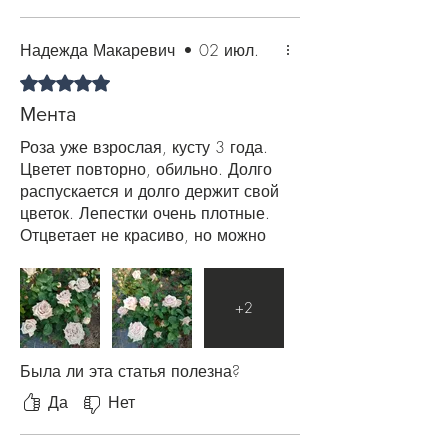
Надежда Макаревич
•
02 июл.
Оценка: 5 из 5 звезд.
Мента
Роза уже взрослая, кусту 3 года.
Цветет повторно, обильно. Долго
распускается и долго держит свой
цветок. Лепестки очень плотные.
Отцветает не красиво, но можно
оторвать цветок и вот снова
аккуратный куст. Роза
понравилась. Имеет место быть.
+
2
Тяжело подобрать ей компанию.
Была ли эта статья полезна?
Да
Нет