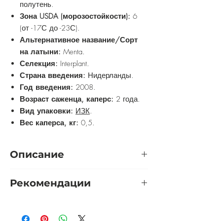
полутень.
Зона USDA (морозостойкости):
6
(от -17С до -23С).
Альтернативное название/Сорт
на латыни:
Menta.
Селекция:
Interplant.
Страна введения:
Нидерланды.
Год введения:
2008.
Возраст саженца, каперс:
2 года.
Вид упаковки:
ИЗК
.
Вес каперса, кг:
0,5.
Описание
Роза Мента изысканный сорт,
Рекомендации
завораживающий своими цветками
необычного окраса, который из нежно-
Розу желательно выращивать на
розового плавно переходит в
солнечном участке. Приветствуется
кремовый. Бутоны образуются