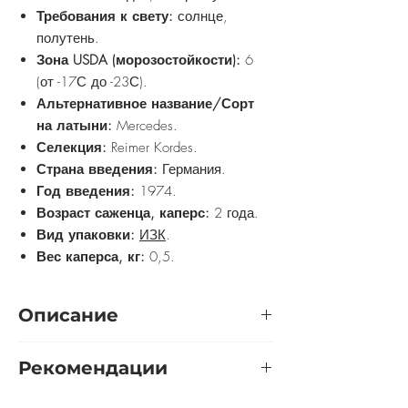
Требования к свету:
солнце,
полутень.
Зона USDA (морозостойкости):
6
(от -17С до -23С).
Альтернативное название/Сорт
на латыни:
Mercedes.
Селекция:
Reimer Kordes.
Страна введения:
Германия.
Год введения:
1974.
Возраст саженца, каперс:
2 года.
Вид упаковки:
ИЗК
.
Вес каперса, кг:
0,5.
Описание
Появился сорт в Германии, в далеком
Рекомендации
1974 году. Относится растение к
группе чайно-гибридных роз. Эта
Розу желательно выращивать на