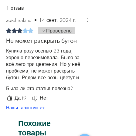
минеральные препараты, органику
бутонов на каждом стебле – от 1 до 7.
1 отзыв
(навоз или торф). За пару недель до
Аромат – слабый. Кусты вырастают
похолодания подкормку прекратите,
аккуратными и смотрятся гармонично
zai-shishkina
•
14 сент. 2024 г.
чтобы многолетник подготовился к
собранными. В высоту они достигают
зиме. Также рекомендуем в течение
Оценка: 3 из 5 звезд.
Проверено
80-100 сантиметров. Листья средней
всего периода цветения роз
величины, цвет – светло-зеленый с
Не может раскрыть бутон
производить профилактическую
бордовым оттенком. Шипы
обработку против болезней и
Купила розу осенью 23 года,
отсутствуют.
вредителей.
хорошо перезимовала. Было за
всё лето три цветения. Но у неё
проблема, не может раскрыть
бутон. Рядом все розы цветут и
пахнут, а эта мучается по три
Была ли эта статья полезна?
недели с закрытым цветком. Не
знаю что с ней делать.
Да (9)
Нет
Наши гарантии >>
Похожие
товары