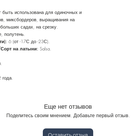
т быть использована для одиночных и
ов, миксбордеров, выращивания на
ебольших садах, на срезку.
, полутень.
ти):
6 (от -17С до -23С).
/Сорт на латыни:
Salsa.
.
 года.
Еще нет отзывов
Поделитесь своим мнением. Добавьте первый отзыв.
Оставить отзыв