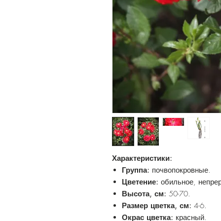
Характеристики:
Группа:
почвопокровные.
Цветение:
обильное, непре
Высота, см:
50-70.
Размер цветка, см:
4-6.
Окрас цветка:
красный.