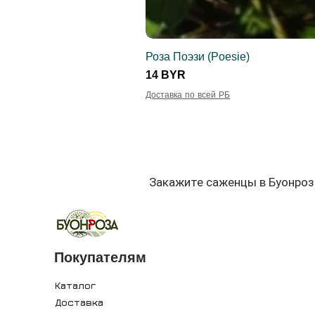
Роза Поэзи (Poesie)
Цена
14 BYR
Доставка по всей РБ
Закажите саженцы в Буонроз
Покупателям
Каталог
Доставка