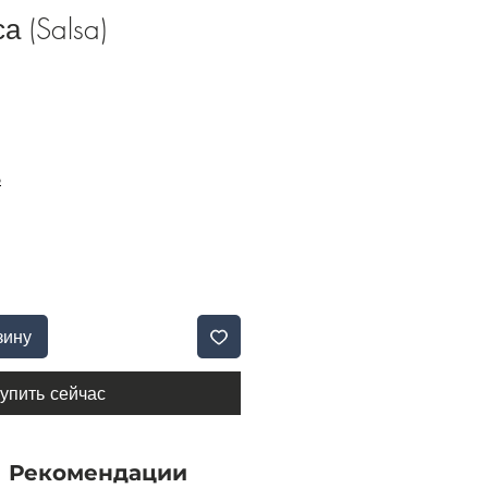
а (Salsa)
Б
зину
упить сейчас
Рекомендации