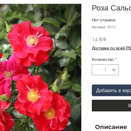
Роза Сальс
Нет отзывов
Артикул: Р692
Цена
14 BYR
Доставка по всей Р
Количество
*
Добавить в кор
К
Описание