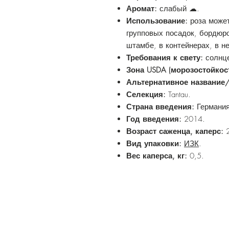
Аромат:
слабый ☁.
Использование:
роза може
групповых посадок, бордюр
штамбе, в контейнерах, в н
Требования к свету:
солнце
Зона USDA (морозостойкос
Альтернативное название
Селекция:
Tantau.
Страна введения:
Германия
Год введения:
2014.
Возраст саженца, каперс:
2
Вид упаковки:
ИЗК
.
Вес каперса, кг:
0,5.