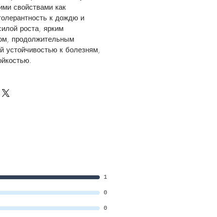
ими свойствами как
толерантность к дождю и
силой роста, ярким
ом, продолжительным
й устойчивостью к болезням,
ойкостью.
1
0
0