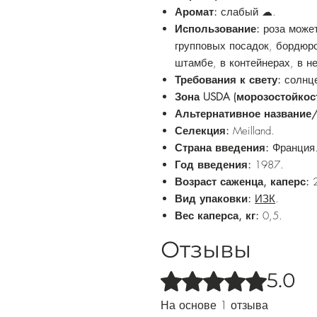
Аромат:
слабый ☁.
Использование:
роза може
групповых посадок, бордюр
штамбе, в контейнерах, в н
Требования к свету:
солнце
Зона USDA (морозостойкос
Альтернативное название
Селекция:
Meilland.
Страна введения:
Франция
Год введения:
1987.
Возраст саженца, каперс:
2
Вид упаковки:
ИЗК
.
Вес каперса, кг:
0,5.
Отзывы
5.0
Оценка: 5 из 5 звезд.
На основе 1 отзыва