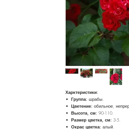
Харктеристики:
Группа:
шрабы.
Цветение:
обильное, непре
Высота, см:
90-110.
Размер цветка, см:
3-5.
Окрас цветка:
алый.