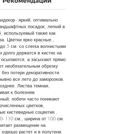
Рекомендации
ндекор - яркий, оптимально
андшафтных посадок, легкий в
, используемый также как
за. Цветки ярко красные ,
до 5 см. со слегка волнистыми
и долго держатся в кистях на
е осыпаются, а засыхают прямо
ает необязательным обрезку
 без потери декоративности.
рывно все лето до заморозков.
озднее. Листва темная,
ивая к болезням
ный, побеги часто поникают
очисленных цветков,
ые кистевидные соцветия .
0- 110 см., ширина от 100 см.
читает размещение на
 хорошо растет и в полутени.