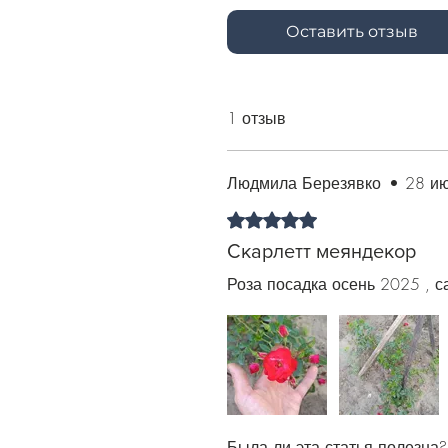
Оставить отзыв
1 отзыв
Людмила Березявко
•
28 ию
Оценка: 5 из 5 звезд.
Скарлетт меяндекор
Роза посадка осень 2025 , с
Была ли эта статья полезна?