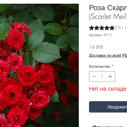
Роза Скар
(Scarlet Mei
Оценка 5.0 из пят
5.0 | 
Артикул: Р191
Цена
14 BYR
Доставка по всей Р
Количество
*
Нет на складе
Уведомит