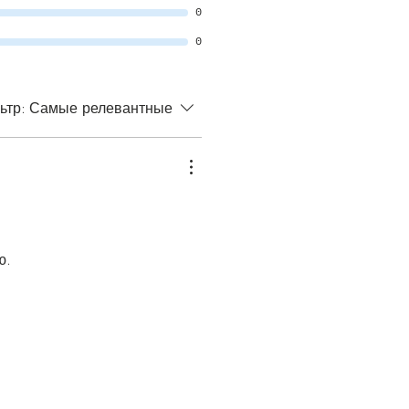
0
0
ьтр:
Самые релевантные
ю.