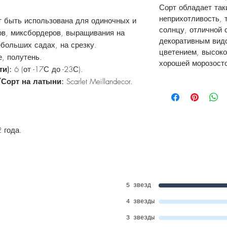
Сорт обладает так
неприхотливость, 
т быть использована для одиночных и
солнцу, отличной 
ов, миксбордеров, выращивания на
декоративным вид
ебольших садах, на срезку.
цветением, высоко
, полутень.
хорошей морозост
ти):
6 (от -17С до -23С).
/Сорт на латыни:
Scarlet Meillandecor.
.
 года.
5 звезд
4 звезды
3 звезды