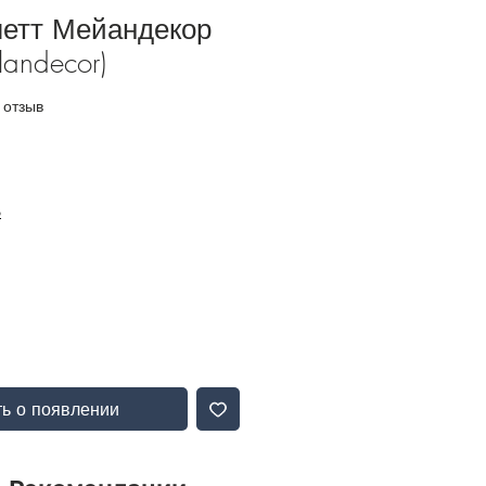
летт Мейандекор
llandecor)
и звезд на основе 1 отзыва
1 отзыв
Б
ь о появлении