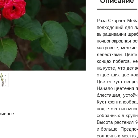
Описание
Роза Скарлет Мейа
подходящий для л
выращивании шраб
почвопокровная ро
махровые, мелкие 
лепестками. Цветк
концах побегов, н
на кусте, что дел
отцветших цветков
Цветет куст непре
Начало цветения п
блестящая, устойч
Куст фонтанообраз
под тяжестью мног
рывное.
собранных в крупн
Высота растения 9
и больше. Предпо
солнечных местах,