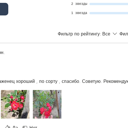
2 звезды
1 звезда
Фильтр по рейтингу:
Все
Фил
н.
аженец хороший , по сорту , спасибо. Советую. Рекоменду
Да
Нет