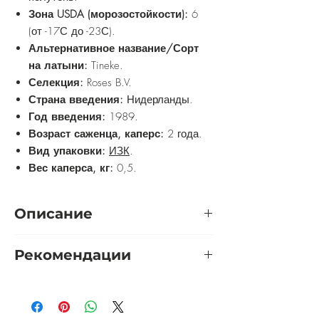
Зона USDA (морозостойкости):
6
(от -17С до -23С).
Альтернативное название/Сорт
на латыни:
Tineke.
Селекция:
Roses B.V.
Страна введения:
Нидерланды.
Год введения:
1989.
Возраст саженца, каперс:
2 года.
Вид упаковки:
ИЗК
.
Вес каперса, кг:
0,5.
Описание
Больше всего сорт подходит для
Рекомендации
промышленной срезки. Но прекрасно
себя ощущает в сухую и жаркую
Розу желательно выращивать на
погоду. Цветы густомахровые и
солнечном участке. Приветствуется
крупные, бывают лимонных и бело-
защита от холодных сквозняков. Почву