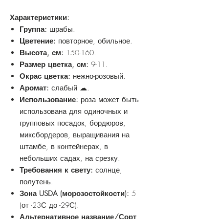
Характеристики:
Группа:
шрабы.
Цветение:
повторное, обильное.
Высота, см:
150-160.
Размер цветка, см:
9-11.
Окрас цветка:
нежно-розовый.
Аромат:
слабый ☁.
Использование:
роза может быть
использована для одиночных и
групповых посадок, бордюров,
миксбордеров, выращивания на
штамбе, в контейнерах, в
небольших садах, на срезку.
Требования к свету:
солнце,
полутень.
Зона USDA (морозостойкости):
5
(от -23С до -29С).
Альтернативное название/Сорт