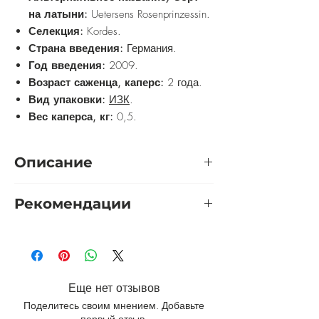
на латыни:
Uetersens Rosenprinzessin.
Селекция:
Kordes.
Страна введения:
Германия.
Год введения:
2009.
Возраст саженца, каперс:
2 года.
Вид упаковки:
ИЗК
.
Вес каперса, кг:
0,5.
Описание
Роза Ютерcенс Розенпринцесс - нежно-
Рекомендации
розовая вариация знаменитого сорта
Розариум Ютерсен. Сорт обладает
Розу желательно выращивать на
крупными цветами до 11 см в
солнечном участке. Приветствуется
диаметре, которые расположены в
защита от холодных сквозняков. Почву
кистях. Цветы после раскрытия имеют
они предпочитают
яркую серединку, со временем цвет
Еще нет отзывов
воздухопроницаемую, низкокислотную
выравнивается до основного чисто-
Поделитесь своим мнением. Добавьте
и богатую полезными веществами.
розового, который достаточно устойчив
первый отзыв.