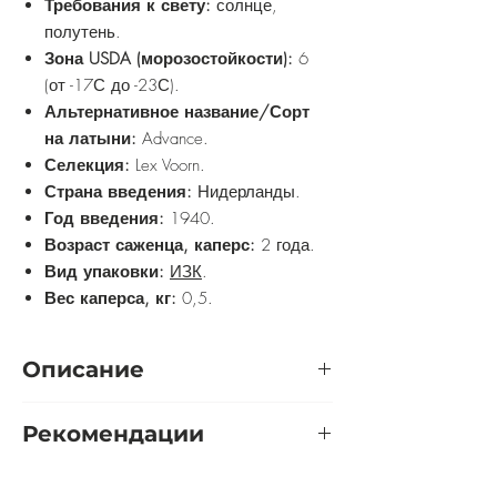
Требования к свету:
солнце,
полутень.
Зона USDA (морозостойкости):
6
(от -17С до -23С).
Альтернативное название/Сорт
на латыни:
Advance.
Селекция:
Lex Voorn.
Страна введения:
Нидерланды.
Год введения:
1940.
Возраст саженца, каперс:
2 года.
Вид упаковки:
ИЗК
.
Вес каперса, кг:
0,5.
Описание
Роза Эдванс, также известная как
Рекомендации
Advance, относится к чайно-гибридной
группе. Она имеет белый цвет бутона
Розу желательно выращивать на
и цветка. Насыщенность цвета