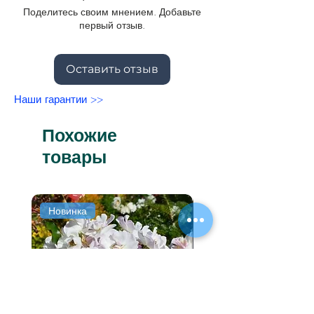
октября все стебли срезают под
Поделитесь своим мнением. Добавьте
корень.
первый отзыв.
Оставить отзыв
Наши гарантии >>
Похожие
товары
Новинка
Новинка