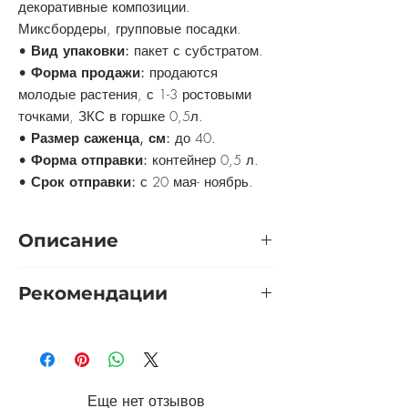
декоративные композиции.
Миксбордеры, групповые посадки.
•
Вид упаковки:
пакет с субстратом.
•
Форма продажи:
продаются
молодые растения, с 1-3 ростовыми
точками, ЗКС в горшке 0,5л.
•
Размер саженца, см:
до 40.
•
Форма отправки:
контейнер 0,5 л.
•
Срок отправки:
с 20 мая- ноябрь.
Описание
Очень эффектный сорт с крупными
Рекомендации
поникающими цветками-
колокольчиками насыщенного,
Укрытие:
не требуется
пурпурно-фиолетового оттенка.
Обрезка:
удаление увядших цветков и
Цветение обильное и
засохших цветоносов продлевает срок
продолжительное. Активно нарастает.
цветения. В конце сентября-начале
Еще нет отзывов