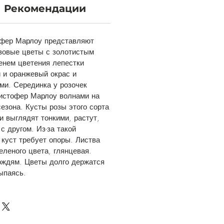
Рекомендации
офер Марлоу представляют
зовые цветы с золотистым
енем цветения лепестки
 и оранжевый окрас и
ми. Серединка у розочек
ристофер Марлоу волнами на
сезона. Кусты розы этого сорта
и выглядят тонкими, растут,
с другом. Из-за такой
 куст требует опоры. Листва
еленого цвета, глянцевая.
ождям. Цветы долго держатся
сыпаясь.