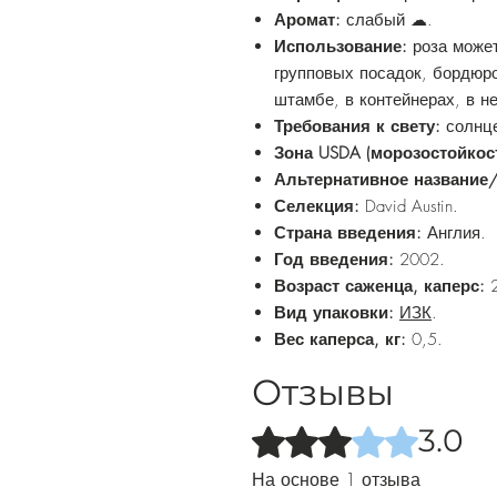
Аромат:
слабый ☁.
Использование:
роза може
групповых посадок, бордюр
штамбе, в контейнерах, в н
Требования к свету:
солнце
Зона USDA (морозостойкос
Альтернативное название
Селекция:
David Austin.
Страна введения:
Англия.
Год введения:
2002.
Возраст саженца, каперс:
2
Вид упаковки:
ИЗК
.
Вес каперса, кг:
0,5.
Отзывы
3.0
Оценка: 3 из 5 звезд.
На основе 1 отзыва