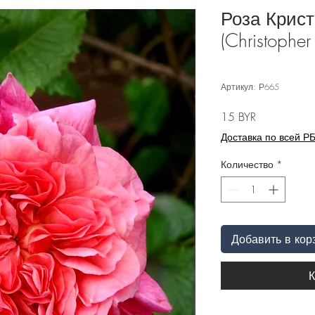
Роза Крис
(Christophe
Артикул: Р665
Цена
15 BYR
Доставка по всей Р
Количество
*
Добавить в кор
К