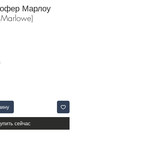
тофер Марлоу
r Marlowe)
Б
зину
упить сейчас