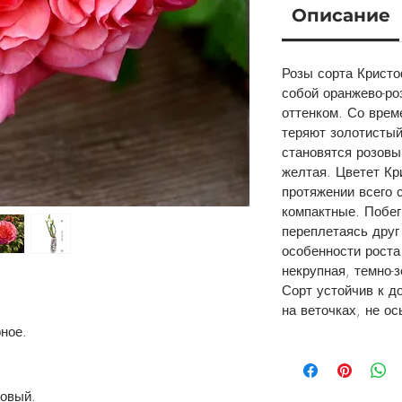
Описание
Розы сорта Крист
собой оранжево-ро
оттенком. Со врем
теряют золотистый
становятся розовы
желтая. Цветет К
протяжении всего 
компактные. Побег
переплетаясь друг 
особенности роста
некрупная, темно-з
Сорт устойчив к д
на веточках, не о
ное.
зовый.