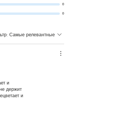
0
0
ьтр:
Самые релевантные
ет и
 не держит
рецветает и