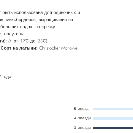
т быть использована для одиночных и
ов, миксбордеров, выращивания на
ебольших садах, на срезку.
, полутень.
ти):
6 (от -17С до -23С).
/Сорт на латыни:
Christopher Marlowe.
 года.
5 звезд
4 звезды
3 звезды