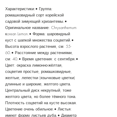
Характеристики:• Группа:
ромашковидный сорт корейской
садовой зимующей хризантемы.•
Оригинальное название: Chrysanthemum
кorean Lemon.• Форма: шаровидный
куст с шапкой множества соцветий.•
Высота взрослого растения, см: 55-
60.• Расстояние между растениями,
см: 40.• Время цветения: с сентября.•
Цвет: окраска лимонно-жёлтая,
соцветия простые, ромашковидные,
желтые, лепестки (язычковые цветки)
длинные и широкие, желтого цвета.
Центральный диск некрупный, тоже
желтого цвета, но более тёмного тона.
Плотность соцветий на кусте высокая.
Цветение очень обильное.• Листья:
имеют форму листьев дуба.• Диаметр