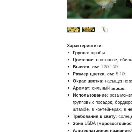
Характеристики:
Группа:
шрабы.
Цветение:
повторное, обиль
Высота, см:
120-150.
Размер цветка, см:
8-10.
Окрас цветка:
насыщенно-ж
Аромат:
сильный ☁☁☁.
Использование:
роза може
групповых посадок, бордюр
штамбе, в контейнерах, в н
Требования к свету:
солнце
Зона USDA (морозостойкост
Альтернативное название