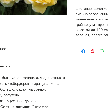
Цветение: золотис
сильно заполненны
интенсивный арома
грейпфрута - проч
высотой до 150 см
зеленая, слегка б
ное.
елтый.
т быть использована для одиночных и
ов, миксбордеров, выращивания на
ебольших садах, на срезку.
, полутень.
и):
6 (от -17С до -23С).
/Сорт на латыни:
Gluckskette.