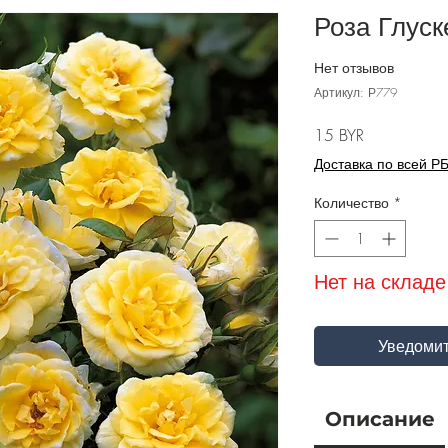
Роза Глуске
Нет отзывов
Артикул: Р779
Цена
15 BYR
Доставка по всей Р
Количество
*
Нет на складе
Уведомит
Описание