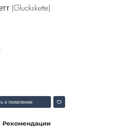
тт (Gluckskette)
Б
ь о появлении
Рекомендации